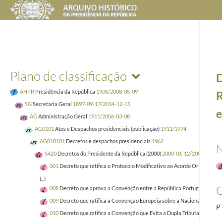
Plano de classificação
D
AHPR
Presidência da República
1906/2008-05-09
R
SG
Secretaria Geral
1897-09-17/2014-12-15
e
AG
Administração Geral
1911/2006-03-08
AG0101
Atos e Despachos presidenciais (publicação)
1911/1974
AG010101
Decretos e despachos presidenciais
1962
N
5420
Decretos do Presidente da República (2000)
2000-01-12/2000-12-18
001
Decreto que ratifica o Protocolo Modificativo ao Acordo Ortográfico 
(...)
C
008
Decreto que aprova a Convenção entre a República Portuguesa e o R
009
Decreto que ratifica a Convenção Europeia sobre a Nacionalidade, 
P
010
Decreto que ratifica a Convenção que Evita a Dupla Tributação e Pre