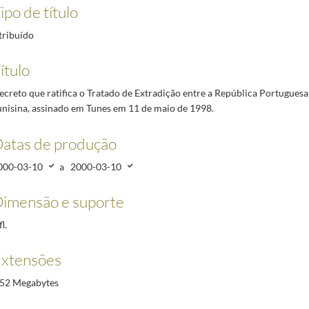
iário de 1.ª classe, Mário Jesus dos Santos, para o cargo de Embaixador em São Tomé.
2000-02
ipo de título
iário de 1.ª classe, Mário Alberto Lino da Silva , do cargo de Embaixador em São Tomé.
2000-0
tribuído
tuguesa e a República Tunisina, assinado em Tunes em 11 de maio de 1998.
2000-03-10/2000-0
icações Relativas ao Ensino Superior na Região Europa, aberta à assinatura dos Estados memb
ítulo
is em Caso de Conflito Armado, adotada em Haia em 14 de maio de 1954.
2000-03-10/2000-03-
ia Penal ente a República Portuguesa e a República Tunisina, assinado em Tunes em 11 de maio
ecreto que ratifica o Tratado de Extradição entre a República Portuguesa
unisina, assinado em Tunes em 11 de maio de 1998.
uguesa e o Governo da República Popular da China para Evitar a Dupla Tributação e Prevenir a
epresentantes de Estados Terceiros junto da Organização do Tratado do Atlântico Norte [OTAN/
atas de produção
Rui Gaspar de Almeida, para o cargo de Secretário de Estado das Comunidades Portuguesas.
200
000-03-10
a
2000-03-10
imensão e suporte
fl.
xtensões
,52 Megabytes