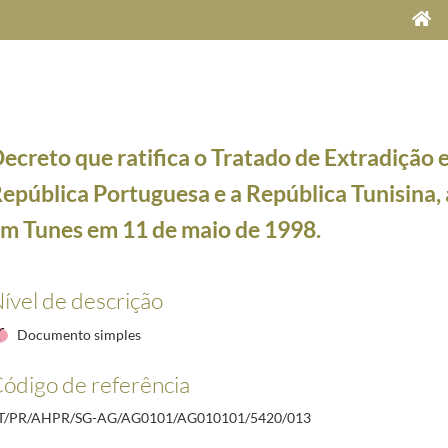
ecreto que ratifica o Tratado de Extradição 
epública Portuguesa e a República Tunisina,
m Tunes em 11 de maio de 1998.
ível de descrição
Documento simples
da Língua Portuguesa, assinado na Praia, Cabo Verde, em 17 de julho de 1998.
2000-01-12/200
ódigo de referência
eino de Marrocos relativa à Assistência a Pessoas Detidas e à Transferência de Pessoas Con
aberta à assinatura dos Estados membros do Conselho da Europa, em Estrasburgo, em 26 de no
T/PR/AHPR/SG-AG/AG0101/AG010101/5420/013
vine a Evasão Fiscal em Matéria de Impostos sobre o Rendimento, assinada em Lisboa entre o 