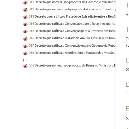
011
Decreto que nomeia, sob proposta do Governo, o ministro plenipotenc
T
012
Decreto que exonera, sob proposta do Governo, o ministro plenipotenc
A
013
Decreto que ratifica o Tratado de Extradição entre a República Por
014
Decreto que ratifica a Convenção sobre o Reconhecimento das Qualif
T
015
Decreto que ratifica a Convenção para a Proteção dos Bens Cultura
016
Decreto que ratifica o Tratado de Auxílio Judiciário Mútuo em Matér
D
T
017
Decreto que ratifica a Convenção entre o Governo da República Port
018
Decreto que ratifica o Acordo sobre o Estatuto das Missões e dos R
D
(...)
106
Decreto que nomeia, sob proposta do Primeiro Ministro, o Dr. João 
2
D
1 
E
6