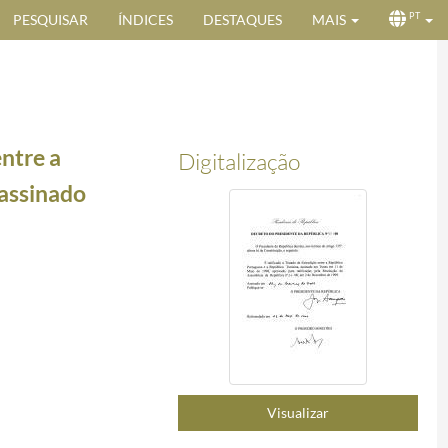
PESQUISAR
ÍNDICES
DESTAQUES
MAIS
PT
entre a
Digitalização
 assinado
0-01-12
denadas, assinada em Évora, em 14 de novembro de 1998.
2000-02-17/2000-02-17
vembro de 1997.
2000-02-17/2000-02-17
Visualizar
Governo da República Portuguesa e o da República da Índia, em 11 de setembro de 1998, e resp