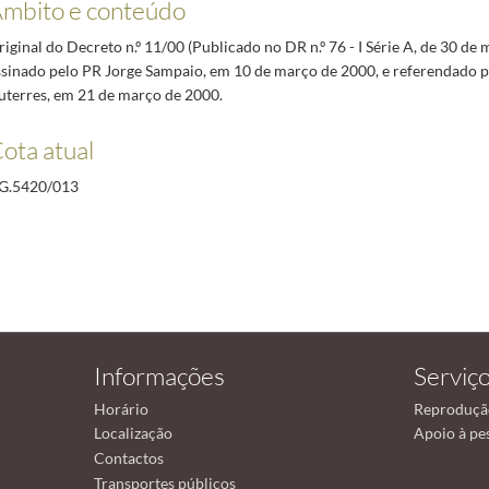
mbito e conteúdo
iginal do Decreto n.º 11/00 (Publicado no DR n.º 76 - I Série A, de 30 de
ssinado pelo PR Jorge Sampaio, em 10 de março de 2000, e referendado 
uterres, em 21 de março de 2000.
ota atual
G.5420/013
Informações
Serviç
Horário
Reproduçã
Localização
Apoio à pe
Contactos
Transportes públicos