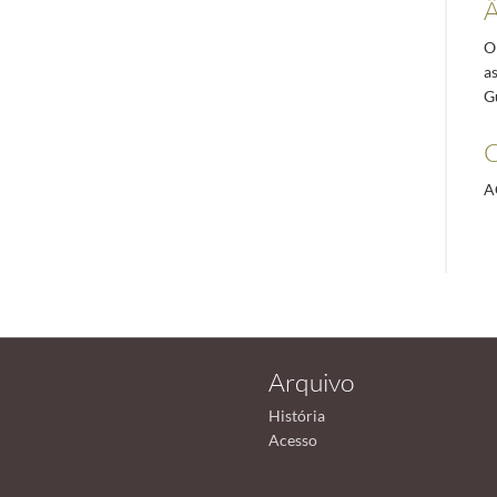
Â
Or
a
G
C
A
Arquivo
História
Acesso