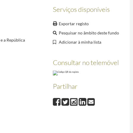
-07/2000-02-07
Serviços disponíveis
2-07/2000-02-07
3-10
Exportar registo
ros do Conselho da europa, em Lisboa em 11 de abril de 1997.
2000-03-10/2000-03-10
10
Pesquisar no âmbito deste fundo
 de 1998.
2000-03-10/2000-03-10
 e a República
Adicionar à minha lista
 Evasão Fiscal em Matéria de Impostos sobre o Rendimento e respetivo Protocolo, aprovados e
NATO], concluído em Bruxelas no dia 14 de setembro de 1994.
2000-02-17/2000-02-17
Consultar no telemóvel
0-12-18/2000-12-18
Partilhar