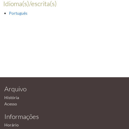
Idioma(s)/escrita(s)
Português
Arquivo
História
Acesso
Informações
Horário