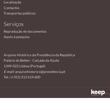
Localização
Contactos
Transportes públicos
Serviços
Reprodução de documentos
Apoio à pesquisa
Arquivo Histórico da Presidência da República
Palácio de Belém - Calçada da Ajuda
1349-022 Lisboa (Portugal)
E-mail:
arquivohistorico@presidencia.pt
Tel.: (+351) 213 614 600
Este sítio utiliza cookies para tornar a sua utilização mais agradável.
Ao continuar a utilizá-lo reconhece e aceita a nossa
política de cookies