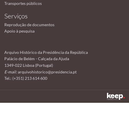
Transportes públicos
Serviços
Reprodução de documentos
Apoio à pesquisa
Arquivo Histórico da Presidência da República
Palácio de Belém - Calçada da Ajuda
1349-022 Lisboa (Portugal)
E-mail:
arquivohistorico@presidencia.pt
Tel.: (+351) 213 614 600
Este sítio utiliza cookies para tornar a sua utilização mais agradável.
Ao continuar a utilizá-lo reconhece e aceita a nossa
política de cookies
Aceitar