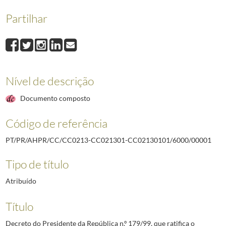
00006
Decreto do Presidente da República n.º 1/2000, de 28 de janeiro,
Partilhar
00007
Decreto do Presidente da República n.º 2/2000, de 28 de janeiro, 
00008
Decreto do Presidente da República n.º 4/2000, de 6 de março, qu
00009
Decreto do Presidente da República n.º 5/2000, de 6 de março, que
00010
Decreto do Presidente da República n.º 6/2000, de 6 de março, qu
Nível de descrição
Documento composto
Código de referência
PT/PR/AHPR/CC/CC0213-CC021301-CC02130101/6000/00001
Tipo de título
Atribuído
Título
Decreto do Presidente da República n.º 179/99, que ratifica o