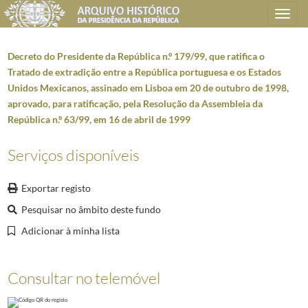
Toggle
navigation
Decreto do Presidente da República n.º 179/99, que ratifica o
Tratado de extradição entre a República portuguesa e os Estados
Unidos Mexicanos, assinado em Lisboa em 20 de outubro de 1998,
Plano de classificação
aprovado, para ratificação, pela Resolução da Assembleia da
República n.º 63/99, em 16 de abril de 1999
AHPR
Presidência da República
1906/2008-05-09
CC
Casa Civil
1912-08-15/2016-03-09
Serviços disponíveis
CC0213
Promulgação de diplomas
1976-01-03/2011-03-08
CC021301
Fichas de diplomas
1986-03-11/2000-12-26
Exportar registo
CC02130101
Autógrafos de Leis da Assembleia da República
1986-03-11/20
Pesquisar no âmbito deste fundo
6000
Resoluções da Assembleia da República e respetivos Decretos Presid
Adicionar à minha lista
00001
Decreto do Presidente da República n.º 179/99, que ratifica o Tr
00002
Decreto do Presidente da República n.º 180/99, de 7 de agosto, que
00003
Decreto do Presidente da República n.º 182/99, de 17 de agosto, q
Consultar no telemóvel
00004
Resolução da Assembleia da República n.º 80-B/99, de 17 de agos
00005
Decreto do Presidente da República n.º 235-D/99, de 16 de dezemb