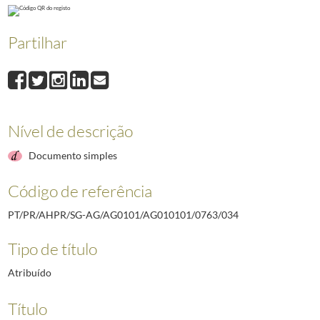
032
Decreto de comutação da pena de vinte e quatro meses de presidio mil
033
Decreto de comutação da pena de dois anos de prisão maior imposta a M
Partilhar
034
Decreto de comutação da pena de dois anos de prisão maior imposta a
Nível de descrição
Documento simples
Código de referência
PT/PR/AHPR/SG-AG/AG0101/AG010101/0763/034
Tipo de título
Atribuído
Título