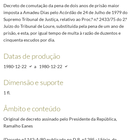
Decreto de comutação da pena de dois anos de prisão maior
imposta a Amadeu Dias pelo Acórdão de 24 de Julho de 1979 do
Supremo Tribunal de Justiça, relativo ao Proc.º n.º 2433/75 do 2.º
Juízo do Tribunal de Loure, substituída pela pena de um ano de
prisão, e esta, por igual tempo de multa à razão de duzentos e
cinquenta escudos por dia.
Datas de produção
1980-12-22
a
1980-12-22
Dimensão e suporte
1 fl.
Âmbito e conteúdo
Original de decreto assinado pelo Presidente da República,
Ramalho Eanes
(Decreto n.º 142-A/80 publicado no D.R. n.º 295 - I Série, de