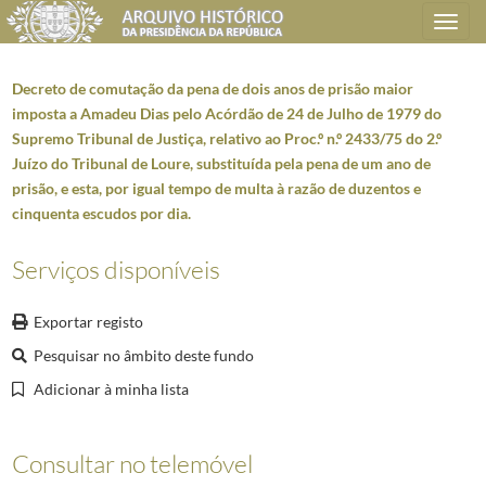
Toggle
navigation
Decreto de comutação da pena de dois anos de prisão maior
imposta a Amadeu Dias pelo Acórdão de 24 de Julho de 1979 do
Supremo Tribunal de Justiça, relativo ao Proc.º n.º 2433/75 do 2.º
Plano de classificação
Juízo do Tribunal de Loure, substituída pela pena de um ano de
prisão, e esta, por igual tempo de multa à razão de duzentos e
AHPR
Presidência da República
1906/2008-05-09
cinquenta escudos por dia.
SG
Secretaria Geral
1897-09-17/2014-12-15
AG
Administração Geral
1911/2006-03-08
Serviços disponíveis
AG0101
Atos e Despachos presidenciais (publicação)
1911/1974
AG010101
Decretos e despachos presidenciais
1962
Exportar registo
0763
Comutação de penas (1978-1979-1980)
1978-12-22/1980-12-22
Pesquisar no âmbito deste fundo
001
Decreto de comutação da pena de um mês e seis dias de prisão maior 
Adicionar à minha lista
(...)
029
Decreto de comutação da pena de doze anos e quatro meses de prisão m
030
Decreto que comuta a pena de dezasseis anos e três meses de prisão 
Consultar no telemóvel
031
Decreto de comutação da pena de três anos de suspensão dos direitos 