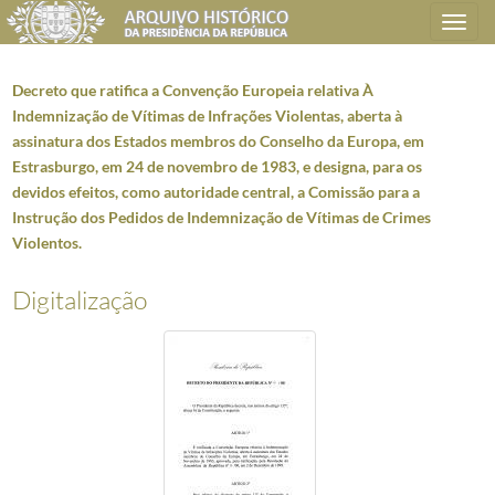
Toggle
navigation
Decreto que ratifica a Convenção Europeia relativa À
Indemnização de Vítimas de Infrações Violentas, aberta à
assinatura dos Estados membros do Conselho da Europa, em
Plano de classificação
Estrasburgo, em 24 de novembro de 1983, e designa, para os
devidos efeitos, como autoridade central, a Comissão para a
AHPR
Presidência da República
1906/2008-05-09
Instrução dos Pedidos de Indemnização de Vítimas de Crimes
SG
Secretaria Geral
1897-09-17/2014-12-15
Violentos.
AG
Administração Geral
1911/2006-03-08
AG0101
Atos e Despachos presidenciais (publicação)
1911/1974
Digitalização
AG010101
Decretos e despachos presidenciais
1962
5420
Decretos do Presidente da República (2000)
2000-01-12/2000-12-18
001
Decreto que ratifica o Protocolo Modificativo ao Acordo Ortográfico 
002
Decreto que designa o Eng.º João Cardona Gomes Cravinho como m
003
Decreto que ratifica o Tratado entre a República Portuguesa e o Rein
004
Decreto que nomeia, sob proposta do Primeiro Ministro, o Dr. José M
005
Decreto que ratifica o Acordo sobre a Segurança da Informação entre