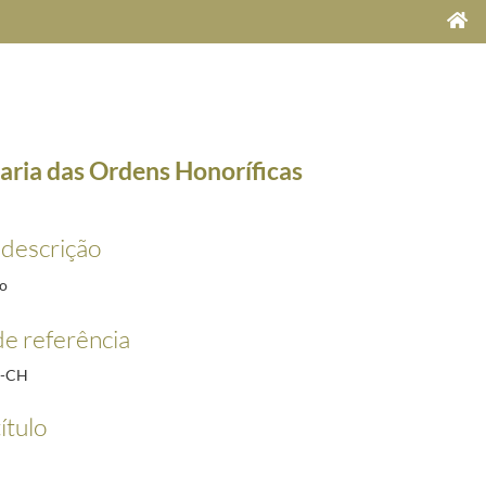
aria das Ordens Honoríficas
 descrição
o
e referência
R-CH
-15
ítulo
7-03