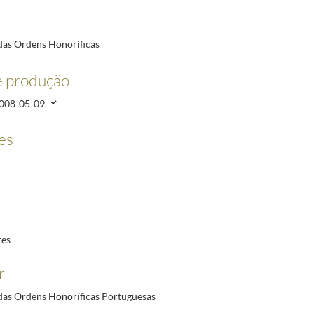
12-23
das Ordens Honoríficas
vo Regulamento
1977-02-24/1983-08-03
rtuguesas
1977/2002-09-02
e produção
008-05-09
es
tes
r
das Ordens Honoríficas Portuguesas