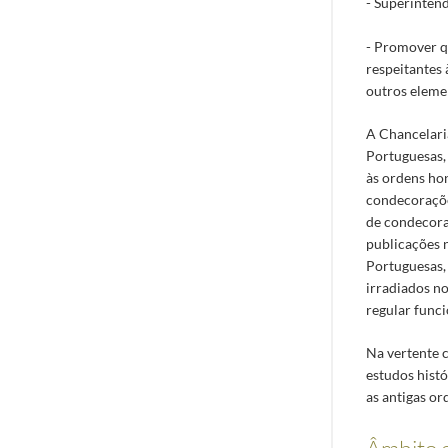
- Superintend
- Promover q
respeitantes
outros elemen
A Chancelari
Portuguesas, 
às ordens hon
condecoraçõe
de condecoraç
publicações 
Portuguesas,
irradiados n
regular func
Na vertente c
estudos histó
as antigas o
Âmbito 