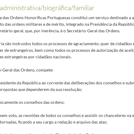
 administrativa/biográfica/familiar
a das Ordens Honoríficas Portuguesas constitui um serviço destinado a a
 das ordens militares e de mérito, integrado na Presidência da Repúblic
retário-geral, que, por inerência, é o Secretário-Geral das Ordens.
a são instruídos todos os processos de agraciamento, quer de cidadãos e
er de estrangeiros, bem como todos os processos de autorização de aceit
s estrangeiras por cidadãos nacionais.
o-Geral das Ordens, compete:
residente da República ao corrente das deliberações dos conselhos e sub
propostas que dependerem da sua resolução;
cnicamente os conselhos das ordens;
, sem voto, as reuniões de todos os conselhos e assistir os chanceleres na
tornadas, ficando a seu cargo a redação e arquivo das atas;