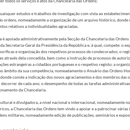
er todos os serviços e atos da Chancelaria das Ordens;
uaisquer estudos e trabalhos de investigação com vista ao estabelecimen
 às ordens, nomeadamente a organização de um arquivo histórico, donde
tos relativos a individualidades agraciadas.
a é apoiada administrativamente pela Secção da Chancelaria das Ordens
da Secretaria-Geral da Presidência da República e, à qual, compete: o ex
oríficas e organização dos respetivos processos de condecorados; o regi
s através dela concedida, bem como a instrução de processos de autoriz
ões estrangeiras a cidadãos portugueses e o respetivo registo; a organi
no âmbito da sua competência, nomeadamente o Anuário das Ordens Hon
 donde conste a indicação dos novos agraciamentos e dos membros das o
o decorrer de cada ano; o desempenho de todas as tarefas administrativa
ionamento da Chancelaria.
ultural e divulgadora, a nível nacional e internacional, nomeadamente n
ricos, a Chancelaria das Ordens tem vindo a apoiar e a patrocinar várias 
rdens militares, nomeadamente edição de publicações, seminários e expos
e conteúdo