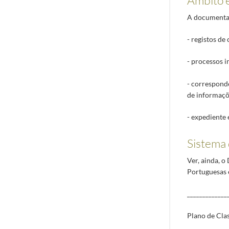
A documentaç
- registos de
- processos 
- correspondê
de informaçõ
- expediente 
Sistema 
Ver, ainda, 
Portuguesas 
_____________
Plano de Clas