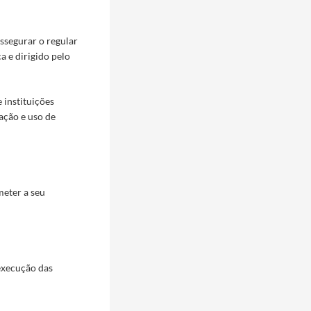
ssegurar o regular
a e dirigido pelo
 instituições
ação e uso de
meter a seu
 execução das