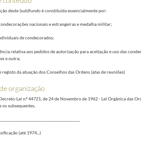
ão deste (sub)fundo é constituída essencialmente por:
 condecorações nacionais e estrangeiras e medalha militar;
individuais de condecorados;
ncia relativa aos pedidos de autorização para aceitação e uso das conde
es e outra;
e registo da atuação dos Conselhos das Ordens (atas de reuniões)
de organização
o Decreto-Lei n.º 44721, de 24 de Novembro de 1962 - Lei Orgânica das O
e os subsequentes.
___________________________________________
sificação (até 1974...)