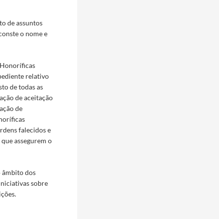
to de assuntos
 conste o nome e
 Honoríficas
pediente relativo
sto de todas as
ação de aceitação
zação de
oríficas
rdens falecidos e
s que assegurem o
o âmbito dos
iniciativas sobre
ições.