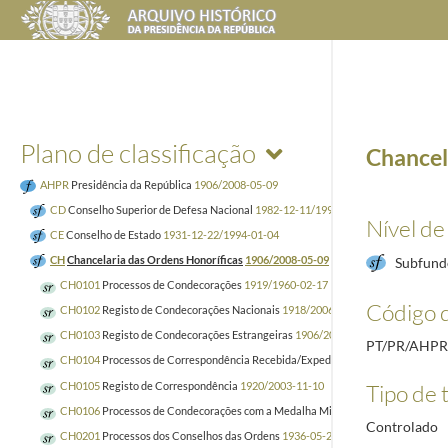
Plano de classificação
Chancel
AHPR
Presidência da República
1906/2008-05-09
CD
Conselho Superior de Defesa Nacional
1982-12-11/1999-12-14
Nível de
CE
Conselho de Estado
1931-12-22/1994-01-04
CH
Chancelaria das Ordens Honoríficas
1906/2008-05-09
Subfund
CH0101
Processos de Condecorações
1919/1960-02-17
Código d
CH0102
Registo de Condecorações Nacionais
1918/2006-10-13
CH0103
Registo de Condecorações Estrangeiras
1906/2008-05-09
PT/PR/AHP
CH0104
Processos de Correspondência Recebida/Expedida
1952-01-25/2005-07
CH0105
Registo de Correspondência
1920/2003-11-10
Tipo de t
CH0106
Processos de Condecorações com a Medalha Militar
1946-06-25/2005-0
Controlado
CH0201
Processos dos Conselhos das Ordens
1936-05-26/2004-04-12