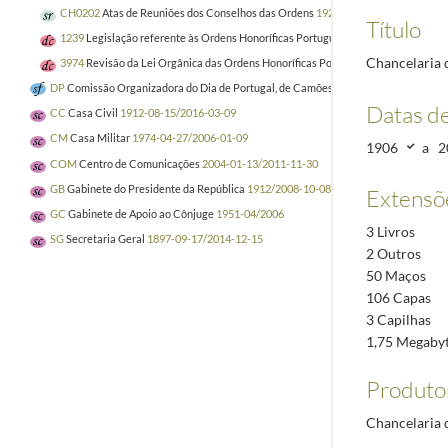
CH0202
Atas de Reuniões dos Conselhos das Ordens
1920-01-28/2005-04-21
Título
1239
Legislação referente às Ordens Honoríficas Portuguesas
1962-11-24/1965-
Chancelaria 
3974
Revisão da Lei Orgânica das Ordens Honoríficas Portuguesas e do respeti
DP
Comissão Organizadora do Dia de Portugal, de Camões e das Comunidades Po
Datas d
CC
Casa Civil
1912-08-15/2016-03-09
CM
Casa Militar
1974-04-27/2006-01-09
1906
a
2
COM
Centro de Comunicações
2004-01-13/2011-11-30
GB
Gabinete do Presidente da República
1912/2008-10-08
Extensõ
GC
Gabinete de Apoio ao Cônjuge
1951-04/2006
3 Livros
SG
Secretaria Geral
1897-09-17/2014-12-15
2 Outros
50 Maços
106 Capas
3 Capilhas
1,75 Megaby
Produto
Chancelaria 