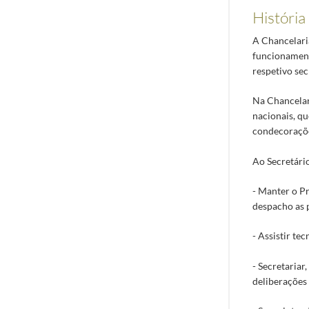
História
A Chancelari
funcionamento
respetivo sec
Na Chancelari
nacionais, qu
condecoraçõe
Ao Secretári
- Manter o P
despacho as 
- Assistir te
- Secretariar
deliberações 