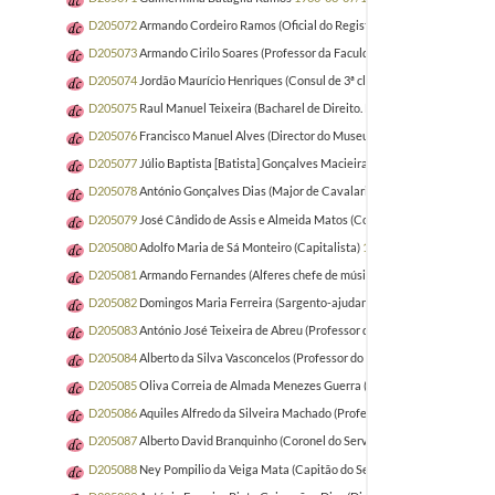
D205072
Armando Cordeiro Ramos (Oficial do Registo Civil. Chefe de Gabine
D205073
Armando Cirilo Soares (Professor da Faculdade de Ciências da Univ
D205074
Jordão Maurício Henriques (Consul de 3ª classe)
1930-03-28/1931-
D205075
Raul Manuel Teixeira (Bacharel de Direito. Diretor da Biblioteca E
D205076
Francisco Manuel Alves (Director do Museu Regional de Bragança 
D205077
Júlio Baptista [Batista] Gonçalves Macieira (Major de Cavalaria)
19
D205078
António Gonçalves Dias (Major de Cavalaria)
1930-04-25/1932-07
D205079
José Cândido de Assis e Almeida Matos (Coronel de Infantaria)
193
D205080
Adolfo Maria de Sá Monteiro (Capitalista)
1930-05-08/1930-05-14
D205081
Armando Fernandes (Alferes chefe de música)
1930-04-19/1930-05
D205082
Domingos Maria Ferreira (Sargento-ajudante sub-chefe de música)
D205083
António José Teixeira de Abreu (Professor da Universidade de Coi
D205084
Alberto da Silva Vasconcelos (Professor do Liceu Martins Sarment
D205085
Oliva Correia de Almada Menezes Guerra (Professora e musicista [s
D205086
Aquiles Alfredo da Silveira Machado (Professor da Universidade de
D205087
Alberto David Branquinho (Coronel do Serviço da Administração Mil
D205088
Ney Pompilio da Veiga Mata (Capitão do Serviço da Administração M