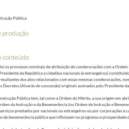
10-15/1987-12-11
0/1927-05-24
iversidade de Coimbra)
1927-05-20/1927-05-24
trução Pública
 de Medicina da Universidade de Coimbra)
1927-05-20/1927-05-24
e produção
 da Universidade do Porto)
1927-05-20/1927-05-24
27-05-24
ituto Superior de Agronomia)
1927-05-20/1927-05-24
e conteúdo
2-31
nclui os processos nominais de atribuição de condecorações com a Ordem 
Presidente da República a cidadãos nacionais (e estrangeiros) constituíd
2-31
esultantes dos atos relacionados com essas mesmas condecorações, n
9-03-25
s Decretos (Alvarás de concessão) originais assinados pelo Presidente da
-19/1927-08-06
Ministro da Instrução)
1927-05-19/1927-08-06
nstrução Pública tem, tal como a Ordem do Mérito, a sua origem em abr
istro da Instrução)
1927-05-19/1927-08-06
 Ordem da Instrução e da Benemerência (ou Ordem de Instrução e Benemer
serviços prestados por nacionais ou estrangeiros ou por corporações à c
1927-08-10/1927-08-12
os de benemerência pública que influíssem no progresso e prosperidade d
 aposentado)
1927-08-06/1927-08-18