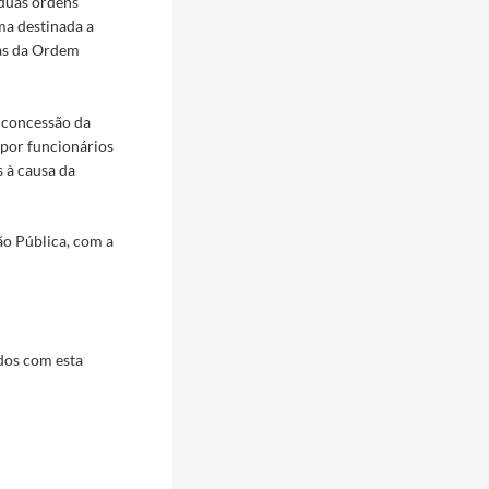
duas ordens
ma destinada a
ias da Ordem
 concessão da
 por funcionários
s à causa da
ão Pública, com a
dos com esta