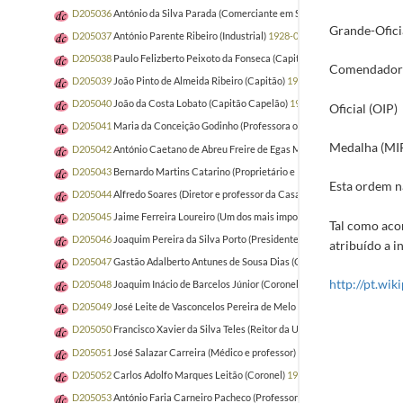
D205036
António da Silva Parada (Comerciante em S. Paulo)
1928-03-15/19
Grande-Ofici
D205037
António Parente Ribeiro (Industrial)
1928-03-23/1928-03-29
D205038
Paulo Felizberto Peixoto da Fonseca (Capitalista)
1928-01-26/1928
Comendador
D205039
João Pinto de Almeida Ribeiro (Capitão)
1927-12-07/1928-06-29
D205040
João da Costa Lobato (Capitão Capelão)
1928-03-03/1928-06-29
Oficial (OIP)
D205041
Maria da Conceição Godinho (Professora oficial)
1928-04-16/1928-
Medalha (MI
D205042
António Caetano de Abreu Freire de Egas Moniz (Professor catedrá
D205043
Bernardo Martins Catarino (Proprietário e Industrial)
1928-06-30/1
Esta ordem n
D205044
Alfredo Soares (Diretor e professor da Casa Pia de Lisboa)
1928-06
D205045
Jaime Ferreira Loureiro (Um dos mais importantes elementos da col
Tal como aco
D205046
Joaquim Pereira da Silva Porto (Presidente da Câmara Portuguesa 
atribuído a i
D205047
Gastão Adalberto Antunes de Sousa Dias (Capitão de Infantaria. Pr
http://pt.w
D205048
Joaquim Inácio de Barcelos Júnior (Coronel)
1929-02-06/1929-05-1
D205049
José Leite de Vasconcelos Pereira de Melo (Professor do Ensino Su
D205050
Francisco Xavier da Silva Teles (Reitor da Universidade de Lisboa)
1
D205051
José Salazar Carreira (Médico e professor)
1929-06-28/1929-08-31
D205052
Carlos Adolfo Marques Leitão (Coronel)
1929-08-14/1930-06-12
D205053
António Faria Carneiro Pacheco (Professor da Faculdade de Direito