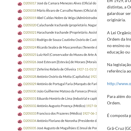
Em 1929, a O
D205017
José da Camara Menezes Alves (Oficial do Exército)
1927-10-12/19
distintas, a 
D205018
Mário Álvaro de Carvalho Nunes (Oficial do Exército)
1927-10-12/1
galardoar ser
D205019
Abel Caldas Nobre da Veiga (Administrador por parte do Governo 
originária.
D205020
Calachande Irachande (proprietário. Nagarchet maioral de todas as c
A Lei Orgâni
D205021
Harachande Irachande (Proprietário. Assistente e substituto do Naga
Ordem da Inst
D205023
Rodrigo de Souza Coutinho Osório de Castro (Delegado do Procura
no ensino ou 
D205024
Ricardo Seabra de Mascarenhas (Tenente de Artilharia e Secretário
educação ou 
D205025
Luiz Keil (Conservador do Museu de Arte Antiga)
1927-10-19/1928
D205026
José Estevam [Estevão] de Moraes [Morais] Sarmento (General)
19
Na legislação
D205027
Zeferino Rebelo de Oliveira
1927-11-01/1927-12-22
referência ao
D205028
António Osório da Motta (Capitalista)
1927-06-30/1928-06-25
http://www.o
D205029
António de Portugal Faria (Marquês de Faria. Cônsul Geral de Portu
D205030
João Guilherme Matoso da Fonseca (Presidente da Direcção do Asilo
Para além do
D205031
Eduardo Honório de Lima (Industrial e capitalista)
1927-10-15/1928
Ordem.
D205032
António Augusto Proença (Médico)
1927-06-30/1928-06-29
D205033
Francisco dos Prazeres (Médico)
1927-06-30/1928-06-29
É composta p
D205034
António Floriano de Noronha (Presidente da Relação de Nova Goa)
Grã-Cruz (GC
D205035
José Augusto de Magalhães (Cônsul de Portugal em S. Paulo)
1928-