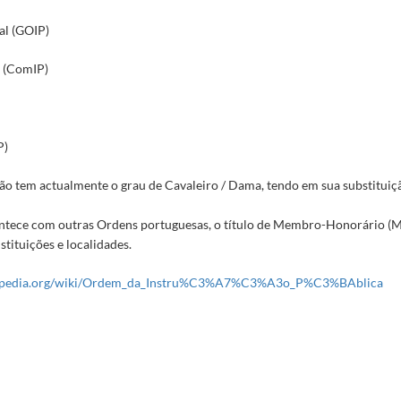
28-11-28
al (GOIP)
-07-30
 (ComIP)
10-01
P)
tico da Universidade de Lisboa e Presidente da Academia das Ciências)
1928-06-11/1928-07-
932-01-02
ão tem actualmente o grau de Cavaleiro / Dama, tendo em sua substitui
-30/1929-12-28
ónia de S. Paulo)
1928-11-14/1929-07-19
ntece com outras Ordens portuguesas, o título de Membro-Honorário (M
do Comércio de S. Paulo)
1928-11-14/1929-07-19
nstituições e localidades.
ofessor da Escola Primária Superior de Artur de Paiva em Angola)
1928-08-06/1929-08-22
ikipedia.org/wiki/Ordem_da_Instru%C3%A7%C3%A3o_P%C3%BAblica
4
perior e Director do Museu Etnológico Português)
1929-03-12/1930-05-14
929-04-30/1930-05-21
 da Universidade de Lisboa)
1929-09-30/1933-10-05