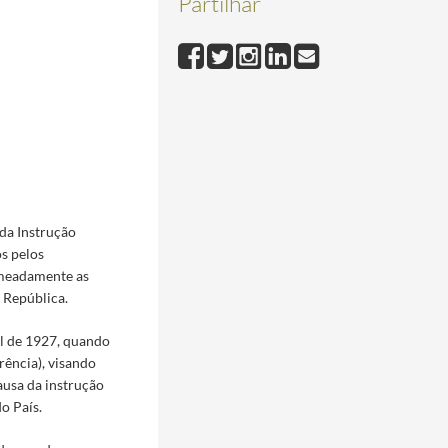
Partilhar
da Instrução
os pelos
omeadamente as
 República.
il de 1927, quando
ência), visando
ausa da instrução
o País.