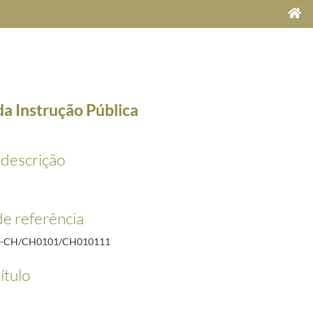
a Instrução Pública
 descrição
1918
e referência
R-CH/CH0101/CH010111
ítulo