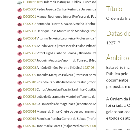
CH01011102
Ordem da Instrução Pública - Processos de Estrangeiros
1927-
Título
D205000
Pedro José da Cunha (Reitor da Universidade de Lisboa)
1927-05-2
D205001
Manuel Rodrigues Júnior (Professor da Faculdade de Direito da Un
Ordem da Ins
D205002
Fernando Duarte Silva de Almeida Ribeiro (Professor da Faculdade
Datas d
D205003
Henrique José Monteiro de Mendonça
1927-05-20/1927-05-24
D205004
Vitorino Teixeira Laranjeira (Professor da Faculdade de Engenharia
1927
D205005
Arlindo Varela (Professor do Ensino Primário Geral)
1927-05-20/19
D205006
Vitor Hugo Duarte de Lemos (Oficial do Exército. Professor do Inst
Âmbito 
D205007
Joaquim Augusto Amorim da Fonseca (Médico)
1927-01-12/1927-1
Esta série i
D205008
António Simões Pereira (Médico)
1927-05-26/1927-12-31
Pública pelo 
D205009
Joaquim Marques Pólvora (Professor primário)
1927-06-03/1927-1
documentos r
D205010
Rosinda Carvalho Rebelo de Castro (Proprietária)
1927-06-11/192
propostas e o
D205011
Carlos Venceslau Frazão Sardinha (Capitão de Engenharia)
1927-05
D205012
Leão do Sacramento Monteiro (Tenente de Artilharia. Secretário do 
A Ordem da I
D205013
Celso Medes de Magalhães (Tenente de Artilharia. Secretário do Min
foi criada a
galardoar os 
D205014
Manuel da Silva (Chefe do pessoal menor do Museu de Arte Antiga)
e todos os at
D205015
Francisco Pereira Correia de Seixas (Professor da Escola da Lousã,
D205016
José Maria Soares (Major médico)
1927-08-16/1928-02-09