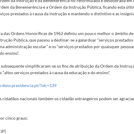
rdem da Instrução e da Benemerência foi reformulada e desdobrada em 
27-11-25
Ordem da Benemerência e a Ordem da Instrução Pública, ficando esta últi
928-02-09
viços prestados à causa da instrução e mantendo o distintivo e as insígn
junto da Companhia de Zambézia)
1927-10-12/1927-11-25
astas e religiões de Diu)
1927-10-11/1928-06-25
ca das Ordens Honoríficas de 1962 definiu um pouco melhor o âmbito de
rchet maioral de todas as castas e religiões de Diu)
1927-10-13/1928-06-25
rução Pública, que passou a destinar-se a galardoar “serviços prestados
dor da República)
1927-10-15/1928-02-09
na administração escolar” e os “serviços prestados por quaisquer pessoa
 do Ministro dos Negócios Estrangeiros)
1927-06-22/1928-02-09
do ensino”.
-02-17
27-10-12/1928-03
 subsequente simplificaram-se os fins de atribuição da Ordem da Instruç
s “altos serviços prestados à causa da educação e do ensino”.
rdens.presidencia.pt/?idc=139
gal na Suíça)
1927-06-30/1927-12-17
 Escola de Cegos António Feliciano de Castilho)
1927-11-08/1928-06-25
s cidadãos nacionais também os cidadão estrangeiros podem ser agracia
-06-15
or cinco graus:
1928-02-23/1929-05-28
IP)
03-15/1929-01-05