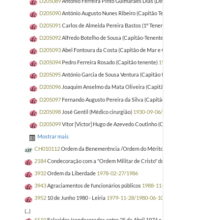
D205089
António Ferreira Pinto Guimarães Dias (Diretor do Colégio Almeida
D205090
António Augusto Nunes Ribeiro (Capitão Tenente)
1930-09-05/193
D205091
Carlos de Almeida Pereira Bastos (1º Tenente engenheiro maquinis
D205092
Alfredo Botelho de Sousa (Capitão-Tenente)
1930-09-05/1930-12-
D205093
Abel Fontoura da Costa (Capitão de Mar e Guerra)
1930-09-05/193
D205094
Pedro Ferreira Rosado (Capitão tenente)
1930-09-05/1930-12-15
D205095
António Garcia de Sousa Ventura (Capitão tenente)
1930-09-05/19
D205096
Joaquim Anselmo da Mata Oliveira (Capitão de fragata)
1930-09-0
D205097
Fernando Augusto Pereira da Silva (Capitão de fragata)
1930-09-0
D205098
José Gentil (Médico cirurgião)
1930-09-06/1931-01-08
D205099
Vítor [Victor] Hugo de Azevedo Coutinho (Capitão de mar e guerra)
Mostrar mais
CH010112
Ordem da Benemerência /Ordem do Mérito
1929
2184
Condecoração com a "Ordem Militar de Cristo" do Embaixador da Repúbli
3932
Ordem da Liberdade
1978-02-27/1986
3943
Agraciamentos de funcionários públicos
1988-11-10/1996-02-21
3952
10 de Junho 1980 - Leiria
1979-11-28/1980-06-10
(...)
5510
Falecidos (condecorados entre 25 de Abril 1974 e 09 de Março 2001)
2001