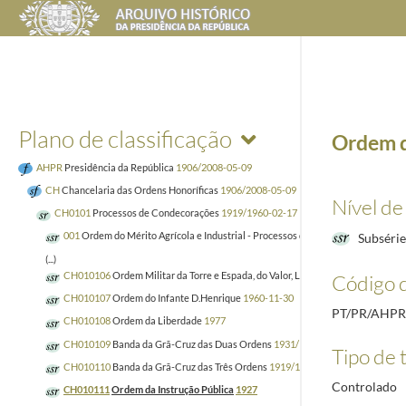
Plano de classificação
Ordem d
AHPR
Presidência da República
1906/2008-05-09
CH
Chancelaria das Ordens Honoríficas
1906/2008-05-09
Nível de
CH0101
Processos de Condecorações
1919/1960-02-17
001
Ordem do Mérito Agrícola e Industrial - Processos de Estrangeiros
Subsérie
(...)
CH010106
Ordem Militar da Torre e Espada, do Valor, Lealdade e Mérito
1920/
Código d
CH010107
Ordem do Infante D.Henrique
1960-11-30
PT/PR/AHP
CH010108
Ordem da Liberdade
1977
CH010109
Banda da Grã-Cruz das Duas Ordens
1931/1955
Tipo de t
CH010110
Banda da Grã-Cruz das Três Ordens
1919/1962
Controlado
CH010111
Ordem da Instrução Pública
1927