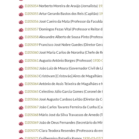
D205054
Norberto Moreira de Araújo (Jornalista)
1929-11-05/1929-11-21
D205055
Artur Gerardo Bastos dos Reis (Capitão)
1929-11-01/1931-10-01
D205056
José Caeiro da Mata (Professor da Faculdade de Direito da Univers
D205057
Domingos Fezas Vital (Professor e Reitor da Faculdade de Direito 
D205058
Alexandre Alberto de Sousa Pinto (Professor da Faculdade de Ciênc
D205059
Francisco José Nobre Guedes (Diretor Geral do Ensino Técnico e en
D205060
José Maria Carlos de Noronha (Chefe de Repartição da Misericórdi
D205061
Augusto António Borges (Professor)
1930-02-11/1930-11-24
D205062
João Luiz de Moura (Governador Civil de Lisboa)
1929-06-29/1931
D205063
Cristóvam [Cristovão] Aires de Magalhães (Tenente Coronel de Infa
D205064
António de Assis Teixeira de Magalhães e Menezes (Conde de Felgu
D205065
Celestino Júlio Garcia Gomes (Coronel de Infantaria)
1929-06-28/1
D205066
José Augusto Cardoso Leitão (Diretor da Companhia Nacional de 
D205067
João Carlos Tavares Ferreira da Cunha (Capitão de Artilharia e Eng
D205068
Mário José da Silva Travassos de Arnedo (Tenente de Artilharia)
193
D205069
João de Deus Fernandes (Secretário do Ministro da Instrução Públic
D205070
Clara Teodora Resendes (Professora do ensino primário)
1930-03-2
D205071
Guilhermina Bataglia Ramos
1930-03-07/1930-04-05