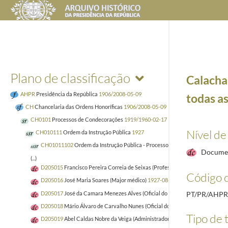
Plano de classificação
Calacha
AHPR
Presidência da República
1906/2008-05-09
todas as
CH
Chancelaria das Ordens Honoríficas
1906/2008-05-09
CH0101
Processos de Condecorações
1919/1960-02-17
Nível de
CH010111
Ordem da Instrução Pública
1927
CH01011102
Ordem da Instrução Pública - Processos de Estrangeiros
1927-
Docume
(...)
D205015
Francisco Pereira Correia de Seixas (Professor da Escola da Lousã,
Código d
D205016
José Maria Soares (Major médico)
1927-08-16/1928-02-09
D205017
José da Camara Menezes Alves (Oficial do Exército)
1927-10-12/19
PT/PR/AHP
D205018
Mário Álvaro de Carvalho Nunes (Oficial do Exército)
1927-10-12/1
Tipo de t
D205019
Abel Caldas Nobre da Veiga (Administrador por parte do Governo 