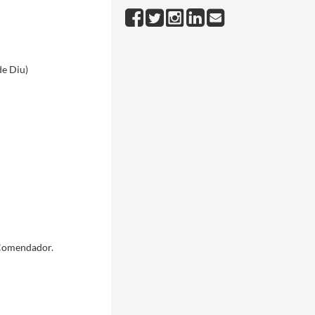
de Diu)
 Comendador.