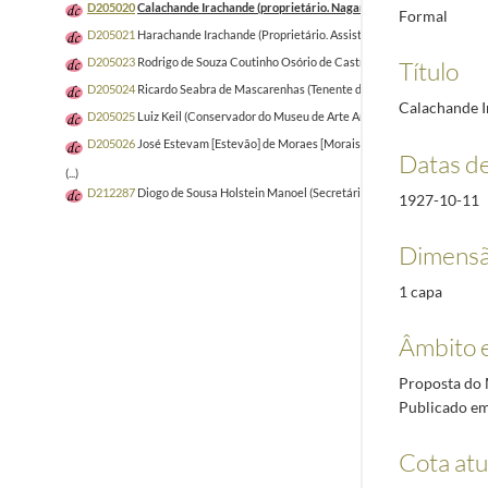
D205020
Calachande Irachande (proprietário. Nagarchet maioral de todas as 
Formal
D205021
Harachande Irachande (Proprietário. Assistente e substituto do Naga
D205023
Rodrigo de Souza Coutinho Osório de Castro (Delegado do Procura
Título
D205024
Ricardo Seabra de Mascarenhas (Tenente de Artilharia e Secretário
Calachande Ir
D205025
Luiz Keil (Conservador do Museu de Arte Antiga)
1927-10-19/1928
D205026
José Estevam [Estevão] de Moraes [Morais] Sarmento (General)
19
Datas d
(...)
D212287
Diogo de Sousa Holstein Manoel (Secretário do Ministro da Educaç
1927-10-11
Dimensã
1 capa
Âmbito 
Proposta do 
Publicado em
Cota atu