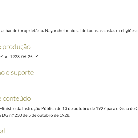
castas e religiões de Diu)
1927-10-11/1928-06-25
rchet maioral de todas as castas e religiões de Diu)
1927-10-13/1928-06-25
dor da República)
1927-10-15/1928-02-09
 do Ministro dos Negócios Estrangeiros)
1927-06-22/1928-02-09
achande (proprietário. Nagarchet maioral de todas as castas e religiões 
-02-17
27-10-12/1928-03
e produção
ão Nacional)
1960-08-16/1960-09-08
a
1928-06-25
o e suporte
e conteúdo
Ministro da Instrução Pública de 13 de outubro de 1927 para o Grau de
 DG n.º 230 de 5 de outubro de 1928.
al