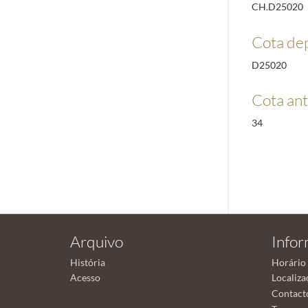
CH.D25020
Cota de
D25020
Cota ant
34
Arquivo
Info
História
Horário
Acesso
Localiza
Contact