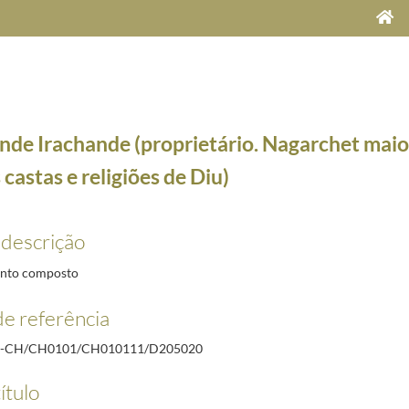
nde Irachande (proprietário. Nagarchet maio
 castas e religiões de Diu)
 descrição
10-15/1987-12-11
nto composto
 aposentado)
1927-08-06/1927-08-18
e referência
27-11-25
R-CH/CH0101/CH010111/D205020
928-02-09
ítulo
junto da Companhia de Zambézia)
1927-10-12/1927-11-25