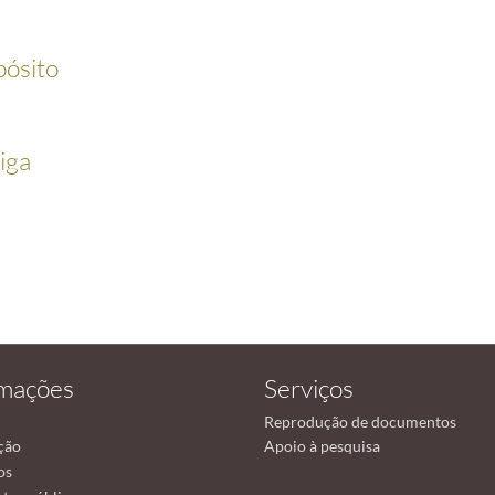
pósito
iga
rmações
Serviços
Reprodução de documentos
ção
Apoio à pesquisa
os