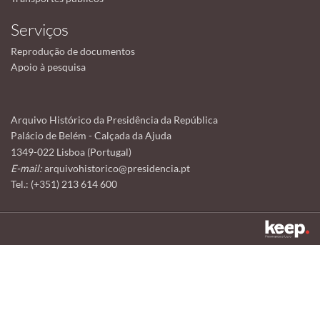
Serviços
Reprodução de documentos
Apoio à pesquisa
Arquivo Histórico da Presidência da República
Palácio de Belém - Calçada da Ajuda
1349-022 Lisboa (Portugal)
E-mail:
arquivohistorico@presidencia.pt
Tel.: (+351) 213 614 600
Este sítio utiliza cookies para tornar a sua utilização mais agradável.
Ao continuar a utilizá-lo reconhece e aceita a nossa
política de cookies
Aceitar