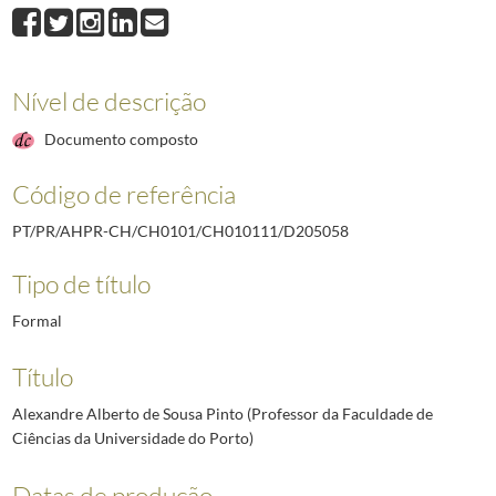
D205058
Alexandre Alberto de Sousa Pinto (Professor da Faculdade de Ciên
D205059
Francisco José Nobre Guedes (Diretor Geral do Ensino Técnico e en
D205060
José Maria Carlos de Noronha (Chefe de Repartição da Misericórdi
D205061
Augusto António Borges (Professor)
1930-02-11/1930-11-24
Nível de descrição
D205062
João Luiz de Moura (Governador Civil de Lisboa)
1929-06-29/1931
Documento composto
D205063
Cristóvam [Cristovão] Aires de Magalhães (Tenente Coronel de Infa
(...)
Código de referência
D212287
Diogo de Sousa Holstein Manoel (Secretário do Ministro da Educaç
PT/PR/AHPR-CH/CH0101/CH010111/D205058
Tipo de título
Formal
Título
Alexandre Alberto de Sousa Pinto (Professor da Faculdade de
Ciências da Universidade do Porto)
Datas de produção