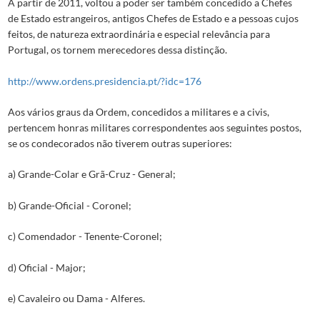
A partir de 2011, voltou a poder ser também concedido a Chefes
de Estado estrangeiros, antigos Chefes de Estado e a pessoas cujos
feitos, de natureza extraordinária e especial relevância para
Portugal, os tornem merecedores dessa distinção.
http://www.ordens.presidencia.pt/?idc=176
Aos vários graus da Ordem, concedidos a militares e a civis,
pertencem honras militares correspondentes aos seguintes postos,
se os condecorados não tiverem outras superiores:
a) Grande-Colar e Grã-Cruz - General;
b) Grande-Oficial - Coronel;
c) Comendador - Tenente-Coronel;
d) Oficial - Major;
e) Cavaleiro ou Dama - Alferes.