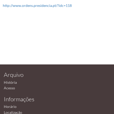
http://www.ordens.presidencia.pt/?idc=118
Arquivo
História
Acesso
Informações
Horário
Localização