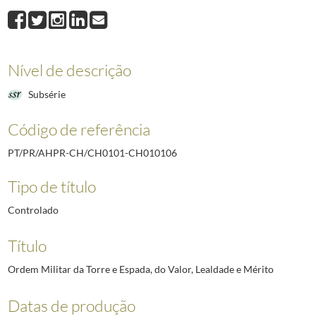
CH01010602
Ordem Militar da Torre e Espada - Processos de Estrangeiros
1
CH010107
Ordem do Infante D.Henrique
1960-11-30
CH010108
Ordem da Liberdade
1977
CH010109
Banda da Grã-Cruz das Duas Ordens
1931/1955
Nível de descrição
CH010110
Banda da Grã-Cruz das Três Ordens
1919/1962
Subsérie
CH010111
Ordem da Instrução Pública
1927
(...)
Código de referência
5510
Falecidos (condecorados entre 25 de Abril 1974 e 09 de Março 2001)
2001
PT/PR/AHPR-CH/CH0101-CH010106
Tipo de título
Controlado
Título
Ordem Militar da Torre e Espada, do Valor, Lealdade e Mérito
Datas de produção