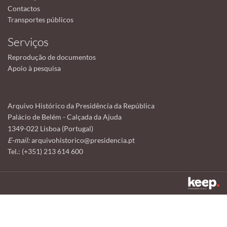
Contactos
Transportes públicos
Serviços
Reprodução de documentos
Apoio à pesquisa
Arquivo Histórico da Presidência da República
Palácio de Belém - Calçada da Ajuda
1349-022 Lisboa (Portugal)
E-mail:
arquivohistorico@presidencia.pt
Tel.: (+351) 213 614 600
Este sítio utiliza cookies para tornar a sua utilização mais agradável.
Ao continuar a utilizá-lo reconhece e aceita a nossa
política de cookies