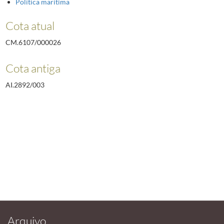
Política marítima
Cota atual
CM.6107/000026
Cota antiga
AI.2892/003
Arquivo