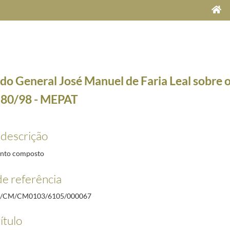
do General José Manuel de Faria Leal sobre o
 80/98 - MEPAT
 descrição
M n.º 160/96 - MEPAT
1996-08-05/1996-08-05
nto composto
M n.º 66/98 - MEPAT
1998-04-13/1998-05-06
e referência
 n.º 91/98 - MJ
1998-04-20/1998-05-06
M n.º 44/98 - MEPAT
1998-04-13/1998-05-07
/CM/CM0103/6105/000067
M n.º 79/98 - MEPAT
1998-04-13/1998-05-07
ítulo
M n.º 50/98 - MEPAT
1998-04-13/1998-05-07