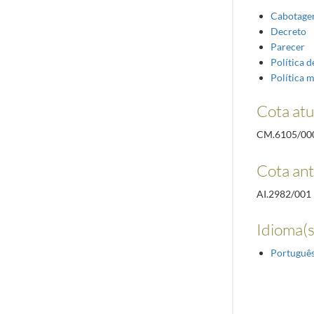
Cabotage
Decreto
Parecer
Política d
Política 
Cota atu
CM.6105/00
Cota ant
AI.2982/001
Idioma(s
Portuguê