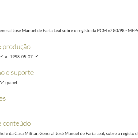
CM n.º 80/98 - MEPAT
1998-04-13/1998-05-07
 n.º 92/98 - MJ
1998-04-28/1998-05-07
M n.º 161/98 - MDN
1998-04-28/1998-05-07
M n.º 41/98 - MEPAT
1998-04-13/1998-05-11
eneral José Manuel de Faria Leal sobre o registo da PCM n.º 80/98 - ME
M n.º 27/98 - MNE
1998-04-13/1998-05-11
M n.º 28/98 - MNE
1998-04-13/1998-05-11
e produção
9 de 31 Dez 97 do Gab/Sec.Est.PCM
1998-01-12/1998-01-12
a
1998-05-07
o e suporte
 A4; papel
es
e conteúdo
efe da Casa Militar, General José Manuel de Faria Leal, sobre o registo 