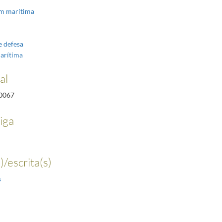
m marítima
e defesa
marítima
al
0067
iga
)/escrita(s)
s