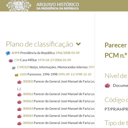
Plano de classificação
Parecer 
AHPR
Presidência da República
1906/2008-05-09
PCM n.º
CM
Casa Militar
1974-04-27/2006-01-09
CM0103
Notas, Informações, Memorandos Internos
1974-05/2005-09-26
Nível de
6105
Pareceres. 1996-1998
1995-09-11/1998-12-10
000002
Parecer do General José Manuel de Faria Leal sobre o registo da PC
Docume
(...)
000062
Parecer do General José Manuel de Faria Leal sobre o registo da PC
Código d
000063
Parecer do General José Manuel de Faria Leal sobre o registo da PCM
000064
Parecer do General José Manuel de Faria Leal sobre o registo da PC
PT/PR/AHPR
000065
Parecer do General José Manuel de Faria Leal sobre o registo da PC
Tipo de t
000066
Parecer do General José Manuel de Faria Leal sobre o registo da PC