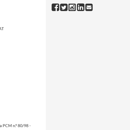
PAT
da PCM n.º 80/98 -