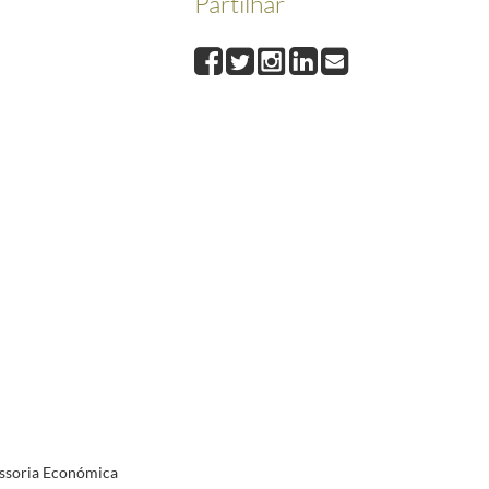
Partilhar
1988-05-16
abinete do Primeiro Ministro.
1988-06-03/1988-06-03
e.
1988-06-06/1988-06-06
 luta dos Médicos. Endurecimento da luta - Eventual evolução para a conflitualidade na Quimi
eiro Ministro.
1988-07-13/1988-07-13
ação da revisão salarial da Função Pública.
1988-08-29/1988-08-29
07/1988-10-07
essoria Económica