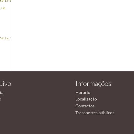
89-12-19
4-08
998-06-26
uivo
Informações
ia
Horário
o
Localização
Contactos
Transportes públicos