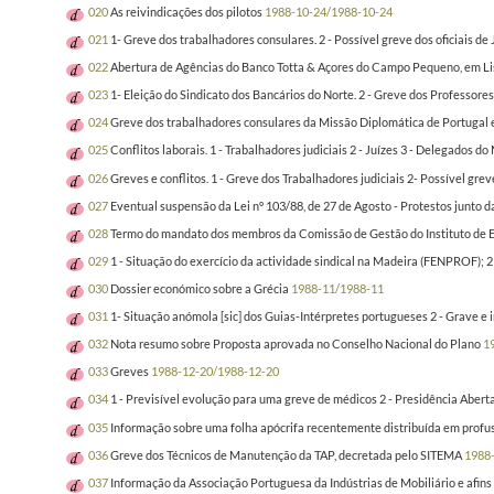
020
As reivindicações dos pilotos
1988-10-24/1988-10-24
021
1- Greve dos trabalhadores consulares. 2 - Possível greve dos oficiais de 
022
Abertura de Agências do Banco Totta & Açores do Campo Pequeno, em Lis
023
1- Eleição do Sindicato dos Bancários do Norte. 2 - Greve dos Professores 
024
Greve dos trabalhadores consulares da Missão Diplomática de Portugal 
025
Conflitos laborais. 1 - Trabalhadores judiciais 2 - Juízes 3 - Delegados do
026
Greves e conflitos. 1 - Greve dos Trabalhadores judiciais 2- Possível gr
027
Eventual suspensão da Lei nº 103/88, de 27 de Agosto - Protestos junto 
028
Termo do mandato dos membros da Comissão de Gestão do Instituto de 
029
1 - Situação do exercício da actividade sindical na Madeira (FENPROF); 
030
Dossier económico sobre a Grécia
1988-11/1988-11
031
1- Situação anómola [sic] dos Guias-Intérpretes portugueses 2 - Grave e
032
Nota resumo sobre Proposta aprovada no Conselho Nacional do Plano
1
033
Greves
1988-12-20/1988-12-20
034
1 - Previsível evolução para uma greve de médicos 2 - Presidência Aberta
035
Informação sobre uma folha apócrifa recentemente distribuída em profu
036
Greve dos Técnicos de Manutenção da TAP, decretada pelo SITEMA
1988
037
Informação da Associação Portuguesa da Indústrias de Mobiliário e afins