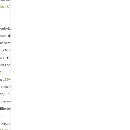
-06-15/1989-06-15
Bordo da TAP
1989-09-21/1989-09-21
sora de novo tipo de casos - a seguir com particular atenção
1989-09-29/1989-09-29
o universitários 3 - Conflitualidade nas empresas de transportes públicos (evolução para prev
 dia 10 e 11 do corrente mês de Outubro [1989]
1989-10-03/1989-10-03
ás e Electricidade no Porto - dia 89.10.03
1989-10-04/1989-10-04
ivas de luta reivindicativa 2 - Greve dos Professores do Ensino Docente não Universitário - di
18
os
1989-10-26/1989-10-26
 duas centrais sindicais
1989-11-09/1989-11-09
te, CP - dia 4 a 7 de Dezembro [1989]
1989-11-23/1989-11-23
professores não universitários - dias 29 e 30 de Novembro
1989-11-22/1989-11-22
flito dos professores do ensino docente (oficial) não universitários - dias 29 e 30 de Novembro
12
 adoptadas
1989-11-13/1989-11-13