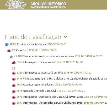
Plano de classificação
AHPR
Presidência da República
1906/2008-05-09
CC
Casa Civil
1912-08-15/2016-03-09
CC0102
Notas, informações e memorandos internos
1974-08-14/2006-01-26
0527
Informações e memorandos
1975-09-18/1976-03-30
(...)
3360
Informações da Assessoria Jurídica
1976-07-28/1977-01-10
3476
Visitas ao Estrangeiro (PR) e visitas a Portugal (de Chefes de Estado est
3509
Assuntos regionais e locais
1986-05-19/1992-09-09
3575
Notas do Chefe da Casa Civil
1986-04-21/1994-05-25
3576
Informações - Assessorias da Casa Civil (1986-1988)
1986-04-18/1988-0
3577
Informações - Assessorias da Casa Civil (1988-1989)
1988-05-13/1989-1