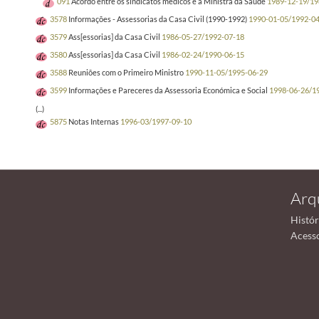
091
Acordo entre os sindicatos médicos e a Ministra da Saúde
1989-12-19/19
3578
Informações - Assessorias da Casa Civil (1990-1992)
1990-01-05/1992-0
3579
Ass[essorias] da Casa Civil
1986-05-27/1992-07-18
3580
Ass[essorias] da Casa Civil
1986-02-24/1990-06-15
3588
Reuniões com o Primeiro Ministro
1990-11-05/1995-06-29
3599
Informações e Pareceres da Assessoria Económica e Social
1998-06-26/1
(...)
5875
Notas Internas
1996-03/1997-09-10
Arq
Histór
Acess