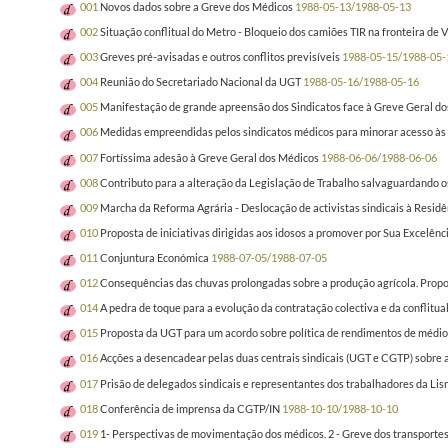
001
Novos dados sobre a Greve dos Médicos
1988-05-13/1988-05-13
002
Situação conflitual do Metro - Bloqueio dos camiões TIR na fronteira de
003
Greves pré-avisadas e outros conflitos previsíveis
1988-05-15/1988-05-
004
Reunião do Secretariado Nacional da UGT
1988-05-16/1988-05-16
005
Manifestação de grande apreensão dos Sindicatos face à Greve Geral dos 
006
Medidas empreendidas pelos sindicatos médicos para minorar acesso às 
007
Fortíssima adesão à Greve Geral dos Médicos
1988-06-06/1988-06-06
008
Contributo para a alteração da Legislação de Trabalho salvaguardando os
009
Marcha da Reforma Agrária - Deslocação de activistas sindicais à Residê
010
Proposta de iniciativas dirigidas aos idosos a promover por Sua Excelênc
011
Conjuntura Económica
1988-07-05/1988-07-05
012
Consequências das chuvas prolongadas sobre a produção agrícola. Propos
014
A pedra de toque para a evolução da contratação colectiva e da conflitua
015
Proposta da UGT para um acordo sobre política de rendimentos de médio
016
Acções a desencadear pelas duas centrais sindicais (UGT e CGTP) sobre a
017
Prisão de delegados sindicais e representantes dos trabalhadores da Li
018
Conferência de imprensa da CGTP/IN
1988-10-10/1988-10-10
019
1- Perspectivas de movimentação dos médicos. 2 - Greve dos transportes 