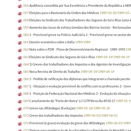
056
Audiência concedida por Sua Excelência o Presidente da República à N
057
Eleições para o Bastonário da Ordem dos Médicos
1989-03-20/1989-03-
058
Eleições no Sindicato dos Trabalhadores dos Seguros do Sul e Ilhas (uma d
059
Aumento das taxas de esforço (rendas) dos Bairros Sociais - Reclamaçõe
060
1 - Previsível greve na Polícia Judiciária 2 - Previsível greve no sector
061
Dossier económico sobre a Itália
1989/1989
062
Nota sobre o PDR - Plano de Desenvolvimento Regional - 1989-1993
198
063
Eleições no Sindicato dos Seguros do Sul e Ilhas
1989-04-19/1989-04-19
064
1) Greves dos trabalhadores dos Impostos e dos Agentes de Investigação 
065
Nova Revista de Direito do Trabalho
1989-04-19/1989-04-19
066
1 - Pedido de ratificação dos diplomas que integraram o chamado pacot
067
1 - Situação e evolução previsível do conflito com os professores 2 - Gre
068
1 - Posição da Federação Nacional dos Médicos 2 - Evolução da situação d
069
Cancelamento do "Porto de Honra" à CGTP/IN no dia 89.05.17
1989-05-1
070
Greve nas Alfândegas (Evolução)
1989-05-26/1989-05-26
071
Greve dos trabalhadores dos Impostos
1989-06-01/1989-06-01
072
Previsível (e grave) evolução da greve das Alfândegas
1989-06-01/1989
073
Tópicos para ponderação de Sua Excelência o Presidente da República n