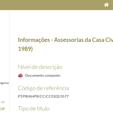
Informações - Assessorias da Casa Civ
1989)
Nível de descrição
Documento composto
rangeiros) - Presidente Ramalho Eanes e Presidente Mário Soares [1977 a 1996]
1986-05-08/19
Código de referência
PT/PR/AHPR/CC/CC0102/3577
5-10
Tipo de título
2-19