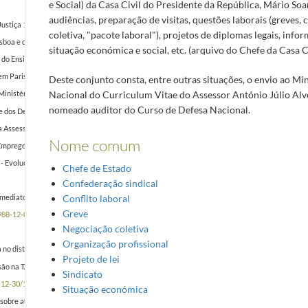
e Social) da Casa Civil do Presidente da República, Mário Soar
audiências, preparação de visitas, questões laborais (greves,
Justiça
1988-10-26/1988-10-26
coletiva, "pacote laboral"), projetos de diplomas legais, info
boa e da Avenida de Boavista, no Porto, ao Sábado
1988-10-26/1988-10-26
situação económica e social, etc. (arquivo do Chefe da Casa Ci
do Ensino Oficial. 3 - Greve dos barcos da Trantejo. 4 - Contratação colectiva. 5 - Greve dos O
em Paris
1988-10-28/1988-10-28
Deste conjunto consta, entre outras situações, o envio ao Mi
Nacional do Curriculum Vitae do Assessor António Júlio Alv
 Ministério Público 4 - Professores 5 - Outros
1988-11-14/1988-11-14
nomeado auditor do Curso de Defesa Nacional.
eve dos Delegados do Ministério Público 3 - Greve dos Juízes 4 - Possível greve dos Notários e
da Assessoria Económica e Social
1988-11-17/1988-11-17
Nome comum
Emprego e Formação Profissional
1988-11-28/1988-11-28
2 - Evolução das reivindicações dos Professores; 3 - Posição da FENPROF a curto prazo
1988-11
Chefe de Estado
Confederação sindical
Conflito laboral
 imediato risco de extinção para as empresas fosforeiras portuguesas 3 - Movimento grevista
1
Greve
988-12-05/1988-12-05
Negociação coletiva
Organização profissional
 no distrito de Portalegre 3 - Pedido de audiência
1988-12-22/1988-12-22
Projeto de lei
são na TAP
1988-12-30/1988-12-30
Sindicato
-12-30/1988-12-30
Situação económica
 sobre ausência de diálogo do Ministro do Emprego e Formação Profissional
1989-01-02/1989-