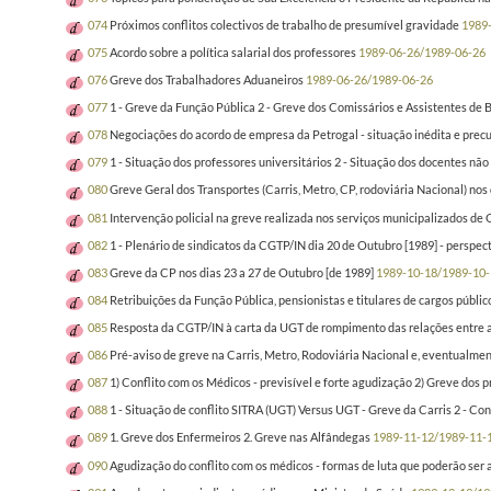
074
Próximos conflitos colectivos de trabalho de presumível gravidade
1989
075
Acordo sobre a política salarial dos professores
1989-06-26/1989-06-26
076
Greve dos Trabalhadores Aduaneiros
1989-06-26/1989-06-26
077
1 - Greve da Função Pública 2 - Greve dos Comissários e Assistentes de 
078
Negociações do acordo de empresa da Petrogal - situação inédita e precur
079
1 - Situação dos professores universitários 2 - Situação dos docentes nã
080
Greve Geral dos Transportes (Carris, Metro, CP, rodoviária Nacional) nos
081
Intervenção policial na greve realizada nos serviços municipalizados de G
082
1 - Plenário de sindicatos da CGTP/IN dia 20 de Outubro [1989] - perspect
083
Greve da CP nos dias 23 a 27 de Outubro [de 1989]
1989-10-18/1989-10-
084
Retribuições da Função Pública, pensionistas e titulares de cargos públic
085
Resposta da CGTP/IN à carta da UGT de rompimento das relações entre as
086
Pré-aviso de greve na Carris, Metro, Rodoviária Nacional e, eventualmen
087
1) Conflito com os Médicos - previsível e forte agudização 2) Greve dos 
088
1 - Situação de conflito SITRA (UGT) Versus UGT - Greve da Carris 2 - Con
089
1. Greve dos Enfermeiros 2. Greve nas Alfândegas
1989-11-12/1989-11-
090
Agudização do conflito com os médicos - formas de luta que poderão ser