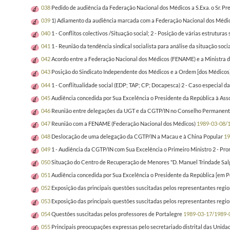
038
Pedido de audiência da Federação Nacional dos Médicos a S.Exa. o Sr. Pr
039
1) Adiamento da audiência marcada com a Federação Nacional dos Médicos
040
1 - Conflitos colectivos /Situação social; 2 - Posição de várias estruturas
041
1 - Reunião da tendência sindical socialista para análise da situação soc
042
Acordo entre a Federação Nacional dos Médicos (FENAME) e a Ministra 
043
Posição do Sindicato Independente dos Médicos e a Ordem [dos Médicos]
044
1 - Conflitualidade social (EDP; TAP; CP; Docapesca) 2 - Caso especial 
045
Audiência concedida por Sua Excelência o Presidente da República à Ass
046
Reunião entre delegações da UGT e da CGTP/IN no Conselho Permanent
047
Reunião com a FENAME (Federação Nacional dos Médicos)
1989-03-08/
048
Deslocação de uma delegação da CGTP/IN a Macau e à China Popular
19
049
1 - Audiência da CGTP/IN com Sua Excelência o Primeiro Ministro 2 - Prom
050
Situação do Centro de Recuperação de Menores "D. Manuel Trindade Salgu
051
Audiência concedida por Sua Excelência o Presidente da República [em Po
052
Exposição das principais questões suscitadas pelos representantes regi
053
Exposição das principais questões suscitadas pelos representantes regi
054
Questões suscitadas pelos professores de Portalegre
1989-03-17/1989-
055
Principais preocupações expressas pelo secretariado distrital das Unida