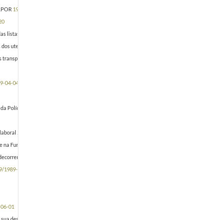
ERPOR
1989-03-17/1989-03-17
20
as listas integra Torres Couto)
1989-03-28/1989-03-28
s dos utentes
1989-03-28/1989-03-28
 dos transportes 3 - Reacção de espanto por parte dos médicos face às recentes declarações do P
9-04-04/1989-04-04
da Polícia Judiciária 2) Greve na EDP
1989-04-19/1989-04-19
e laboral 2 - Reunião da Secção de Trabalho do Conselho Permanente de Concertação Social -
ve na Função Pública (dia 89.05.31) 3 - Confirmação da greve nas Alfândegas a 26 [de maio de 1
ecorrente da grelha salarial na Função Pública 3 - Situação negocial dos delegados do Ministé
9/1989-05-19
-06-01
a sua deslocação à Suécia - Situação do Desemprego
1989-06-12/1989-06-12