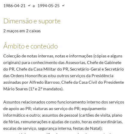
3576
Informações - Assessorias da Casa Civil (1986-1988)
1986-04-18/1988-0
1986-04-21
a
1994-05-25
3577
Informações - Assessorias da Casa Civil (1988-1989)
1988-05-13/1989-1
3578
Informações - Assessorias da Casa Civil (1990-1992)
1990-01-05/1992-0
Dimensão e suporte
3579
Ass[essorias] da Casa Civil
1986-05-27/1992-07-18
2 maços em 2 caixas
3580
Ass[essorias] da Casa Civil
1986-02-24/1990-06-15
(...)
Âmbito e conteúdo
5875
Notas Internas
1996-03/1997-09-10
Colecção de notas internas, notas e informações (cópias e alguns
originais) para conhecimento das Assesorias, Chefe de Gabinete
do PR, Chefe da Casa Militar do PR, Secretário-Geral e Secretário
das Ordens Honoríficas e/ou outros serviços da Presidência
assinadas por Alfredo Barroso, Chefe da Casa Civil do Presidente
Mário Soares (1.º e 2.º mandatos).
Assuntos relacionados como funcionamento interno dos serviços
de apoio ao PR; viaturas ao serviço do PR; equipamento
informático e outro; assuntos de pessoal (cartões de visita, plano
de férias, remunerações e ajudas de custo, horas extraordinárias,
escalas de serviço, segurança interna, festas de Natal);