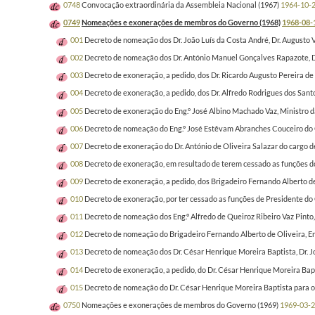
0748
Convocação extraordinária da Assembleia Nacional (1967)
1964-10-
0749
Nomeações e exonerações de membros do Governo (1968)
1968-08-
001
Decreto de nomeação dos Dr. João Luís da Costa André, Dr. Augusto V
002
Decreto de nomeação dos Dr. António Manuel Gonçalves Rapazote, Dr.
003
Decreto de exoneração, a pedido, dos Dr. Ricardo Augusto Pereira de 
004
Decreto de exoneração, a pedido, dos Dr. Alfredo Rodrigues dos Sant
005
Decreto de exoneração do Eng.º José Albino Machado Vaz, Ministro d
006
Decreto de nomeação do Eng.º José Estêvam Abranches Couceiro do 
007
Decreto de exoneração do Dr. António de Oliveira Salazar do cargo 
008
Decreto de exoneração, em resultado de terem cessado as funções do
009
Decreto de exoneração, a pedido, dos Brigadeiro Fernando Alberto de
010
Decreto de exoneração, por ter cessado as funções de Presidente do 
011
Decreto de nomeação dos Eng.º Alfredo de Queiroz Ribeiro Vaz Pinto,
012
Decreto de nomeação do Brigadeiro Fernando Alberto de Oliveira, Eng
013
Decreto de nomeação dos Dr. César Henrique Moreira Baptista, Dr. Jo
014
Decreto de exoneração, a pedido, do Dr. César Henrique Moreira Bap
015
Decreto de nomeação do Dr. César Henrique Moreira Baptista para o 
0750
Nomeações e exonerações de membros do Governo (1969)
1969-03-2