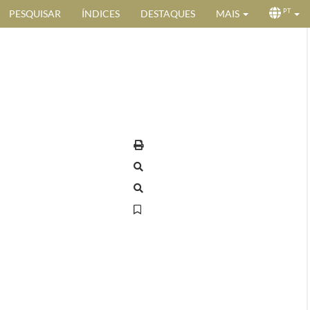
PESQUISAR
ÍNDICES
DESTAQUES
MAIS
PT
Serviços disponíveis
Exportar registo
Pesquisar nos descendentes
Pesquisar no âmbito deste fundo
Adicionar à minha lista
Consultar no telemóvel