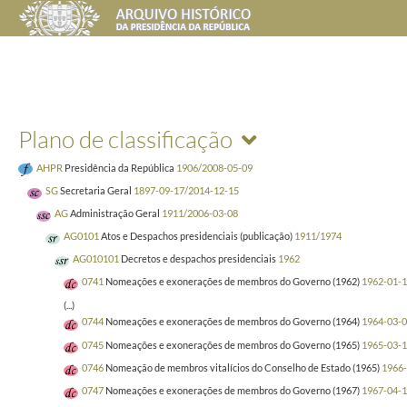
Plano de classificação
AHPR
Presidência da República
1906/2008-05-09
SG
Secretaria Geral
1897-09-17/2014-12-15
AG
Administração Geral
1911/2006-03-08
AG0101
Atos e Despachos presidenciais (publicação)
1911/1974
AG010101
Decretos e despachos presidenciais
1962
0741
Nomeações e exonerações de membros do Governo (1962)
1962-01-1
(...)
0744
Nomeações e exonerações de membros do Governo (1964)
1964-03-0
0745
Nomeações e exonerações de membros do Governo (1965)
1965-03-1
0746
Nomeação de membros vitalícios do Conselho de Estado (1965)
1966-
0747
Nomeações e exonerações de membros do Governo (1967)
1967-04-1