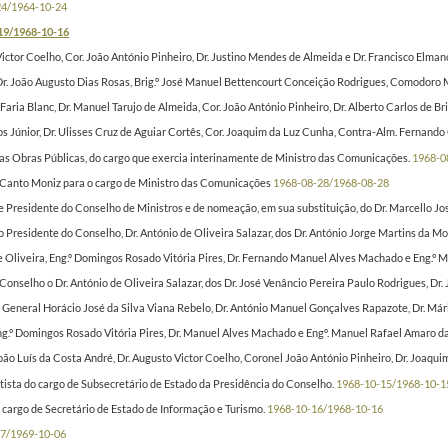
24/1964-10-24
19/1968-10-16
ictor Coelho, Cor. João António Pinheiro, Dr. Justino Mendes de Almeida e Dr. Francisco Elma
 João Augusto Dias Rosas, Brig.º José Manuel Bettencourt Conceição Rodrigues, Comodoro Manu
Faria Blanc, Dr. Manuel Tarujo de Almeida, Cor. João António Pinheiro, Dr. Alberto Carlos de 
os Júnior, Dr. Ulisses Cruz de Aguiar Cortês, Cor. Joaquim da Luz Cunha, Contra-Alm. Fernando
as Obras Públicas, do cargo que exercia interinamente de Ministro das Comunicações.
1968-0
Canto Moniz para o cargo de Ministro das Comunicações
1968-08-28/1968-08-28
de Presidente do Conselho de Ministros e de nomeação, em sua substituição, do Dr. Marcello J
 Presidente do Conselho, Dr. António de Oliveira Salazar, dos Dr. António Jorge Martins da M
 Oliveira, Eng.º Domingos Rosado Vitória Pires, Dr. Fernando Manuel Alves Machado e Eng.º M
Conselho o Dr. António de Oliveira Salazar, dos Dr. José Venâncio Pereira Paulo Rodrigues, Dr
 General Horácio José da Silva Viana Rebelo, Dr. António Manuel Gonçalves Rapazote, Dr. Mári
.º Domingos Rosado Vitória Pires, Dr. Manuel Alves Machado e Engº. Manuel Rafael Amaro da C
ão Luís da Costa André, Dr. Augusto Victor Coelho, Coronel João António Pinheiro, Dr. Joaqui
tista do cargo de Subsecretário de Estado da Presidência do Conselho.
1968-10-15/1968-10-1
cargo de Secretário de Estado de Informação e Turismo.
1968-10-16/1968-10-16
7/1969-10-06