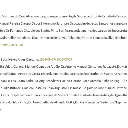
Partilhar
no Martinez da Cruz Alves nos cargos, respetivamente, de Subsecretários de Estado do Tesouro
el Pereira Crespo, Dr. José Hermano Saraiva e Dr. Joaquim de Jesus Santos nos cargos, respe
Brito e Dr. Fernando Octávio dos Santos Pinto Serrão, respetivamente, dos cargos de Subsecret
 Quintanilha Mendonça Dias, Dr. Inocêncio Galvão Teles, Eng.º Carlos Gomes da Silva Ribeiro e
8-28/1968-08-28
osé das Neves Alves Caetano.
1968-09-27/1968-09-27
otta Veiga, General Manuel Gomes de Araújo, Dr. António Manuel Gonçalves Rapazote, Dr. Mári
anuel Rafael Amaro da Costa, respetivamente, dos cargos de Secretários de Estado da Aeronáut
. João Luís da Costa André, Dr. Augusto Victor Coelho, Coronel João António Pinheiro, Eng. R
o Júlio Brito de Almeida Costa, Dr. João Augusto Dias Rosas, Brigadeiro José Manuel Bettenco
osta, respetivamente, para os cargos de Secretários de Estado da Aeronáutica, da Agricultura
m Dias da Silva Pinto, Dr. José Coelho de Almeida Cotta, Dr. Rui Manuel de Medeiros d'Espina
5