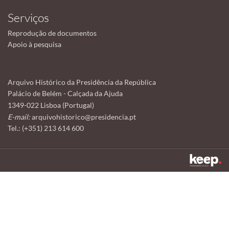
Serviços
Reprodução de documentos
Apoio à pesquisa
Arquivo Histórico da Presidência da República
Palácio de Belém - Calçada da Ajuda
1349-022 Lisboa (Portugal)
E-mail:
arquivohistorico@presidencia.pt
Tel.: (+351) 213 614 600
Este sítio utiliza cookies para tornar a sua utilização mais agradável.
Ao continuar a utilizá-lo reconhece e aceita a nossa
política de cookies
Aceitar