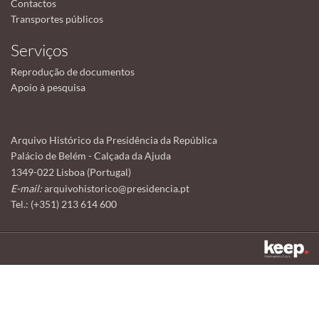
Contactos
Transportes públicos
Serviços
Reprodução de documentos
Apoio à pesquisa
Arquivo Histórico da Presidência da República
Palácio de Belém - Calçada da Ajuda
1349-022 Lisboa (Portugal)
E-mail:
arquivohistorico@presidencia.pt
Tel.: (+351) 213 614 600
Este sítio utiliza cookies para tornar a sua utilização mais agradável.
Ao continuar a utilizá-lo reconhece e aceita a nossa
política de cookies