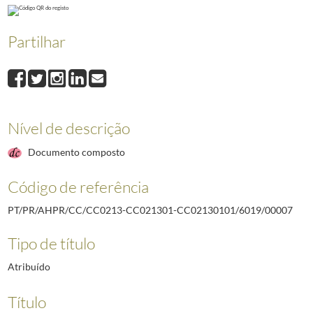
00006
Decreto do Presidente da República n.º 29/2003, de 6 de maio, qu
00007
Decreto do Presidente da República n.º 32/2003, de 23 de maio, q
Partilhar
00008
Decreto do Presidente da República n.º 33/2003, de 23 de maio, qu
00009
Declaração de retificação n.º 9/2003, relativa ao Acordo entre a 
00010
Declaração de retificação n.º 8/2003, relativa ao Acordo entre a
Nível de descrição
Documento composto
Código de referência
PT/PR/AHPR/CC/CC0213-CC021301-CC02130101/6019/00007
Tipo de título
Atribuído
Título