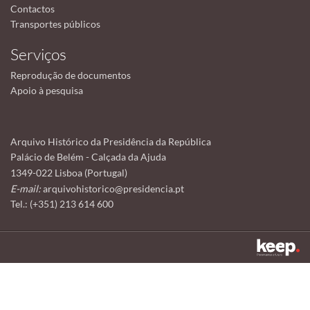
Contactos
Transportes públicos
Serviços
Reprodução de documentos
Apoio à pesquisa
Arquivo Histórico da Presidência da República
Palácio de Belém - Calçada da Ajuda
1349-022 Lisboa (Portugal)
E-mail:
arquivohistorico@presidencia.pt
Tel.: (+351) 213 614 600
Este sítio utiliza cookies para tornar a sua utilização mais agradável.
Ao continuar a utilizá-lo reconhece e aceita a nossa
política de cookies