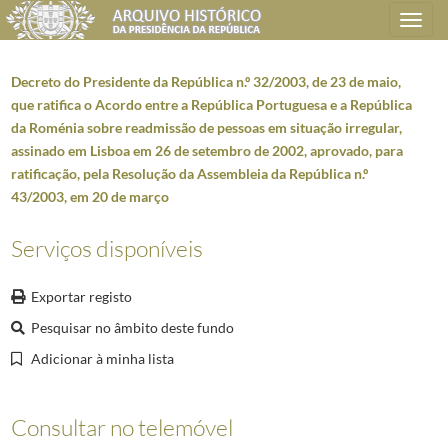
Toggle
navigation
Decreto do Presidente da República n.º 32/2003, de 23 de maio,
que ratifica o Acordo entre a República Portuguesa e a República
da Roménia sobre readmissão de pessoas em situação irregular,
Plano de classificação
assinado em Lisboa em 26 de setembro de 2002, aprovado, para
ratificação, pela Resolução da Assembleia da República n.º
AHPR
Presidência da República
1906/2008-05-09
43/2003, em 20 de março
CC
Casa Civil
1912-08-15/2016-03-09
CC0213
Promulgação de diplomas
1976-01-03/2011-03-08
Serviços disponíveis
CC021301
Fichas de diplomas
1986-03-11/2000-12-26
CC02130101
Autógrafos de Leis da Assembleia da República
1986-03-11/20
Exportar registo
6019
Resoluções da Assembleia da República e respetivos Decretos Presid
Pesquisar no âmbito deste fundo
00001
Decreto do Presidente da República n.º 22/2003, de 28 de março, q
Adicionar à minha lista
00002
Decreto do Presidente da República n.º 23/2003, de 1 de abril, q
00003
Decreto do Presidente da República n.º 27/2003, de 16 de abril, q
00004
Decreto do Presidente da República n.º 26/2003, de 16 de abril, q
Consultar no telemóvel
00005
Decreto do Presidente da República n.º 28/2003, de 24 de abril, q