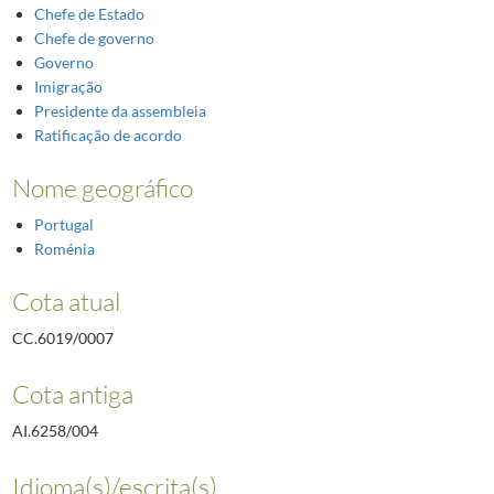
Chefe de Estado
Chefe de governo
Governo
Imigração
Presidente da assembleia
Ratificação de acordo
Nome geográfico
Portugal
Roménia
Cota atual
CC.6019/0007
Cota antiga
AI.6258/004
Idioma(s)/escrita(s)