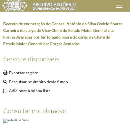
Toggle
navigation
Decreto de exoneração do General António da Silva Osório Soares
Carneiro do cargo de Vice-Chefe do Estado Maior General das
Forças Armadas por ter tomado posse do cargo de Chefe do
Plano de classificação
Estado Maior General das Forças Armadas .
AHPR
Presidência da República
1906/2008-05-09
Serviços disponíveis
SG
Secretaria Geral
1897-09-17/2014-12-15
AG
Administração Geral
1911/2006-03-08
Exportar registo
AG0101
Atos e Despachos presidenciais (publicação)
1911/1974
Pesquisar no âmbito deste fundo
AG010101
Decretos e despachos presidenciais
1962
0780
Nomeações e exonerações de membros do Governo e outros (1989)
1
Adicionar à minha lista
001
Decreto que ratifica o Acordo de Transporte Marítimo entre a Repúbl
(...)
Consultar no telemóvel
015
Decreto de nomeação do Ministro plenipotenciário de 2.ª classe, Jo
016
Decreto de exoneração do ministro plenipotenciário de 2.ª classe F
017
Decreto de nomeação do Ministro plenipotenciário de 2.ª classe Carl