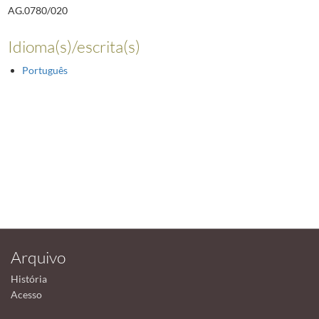
AG.0780/020
Idioma(s)/escrita(s)
Português
Arquivo
História
Acesso