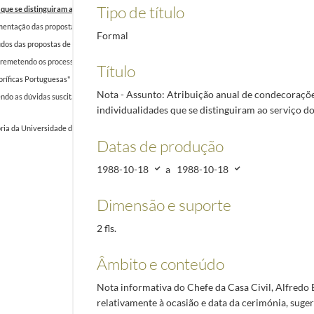
Tipo de título
que se distinguiram ao serviço do Estado.
1988-10-18/1988-10-18
mentação das propostas de agraciamento.
1988-11-03/1988-11-03
Formal
údos das propostas de agraciamento formuladas pelo Governo
1988-11-03/1988-11-03
 remetendo os processos respeitantes aos agraciamentos referidos nas Notas n.ºs 52, 55, 57 e
Título
noríficas Portuguesas"
1988-11-15/1988-11-15
Nota - Assunto: Atribuição anual de condecoraçõe
 as dúvidas suscitadas com a interpretação do artigo 36.º, n.º 1, alínea c) II, 3 e 4 do Regul
individualidades que se distinguiram ao serviço do
ia da Universidade de Évora à realização do Seminário Internacional sobre Ordens Militares -
Datas de produção
1988-10-18
a
1988-10-18
Dimensão e suporte
2 fls.
Âmbito e conteúdo
Nota informativa do Chefe da Casa Civil, Alfredo 
relativamente à ocasião e data da cerimónia, suger