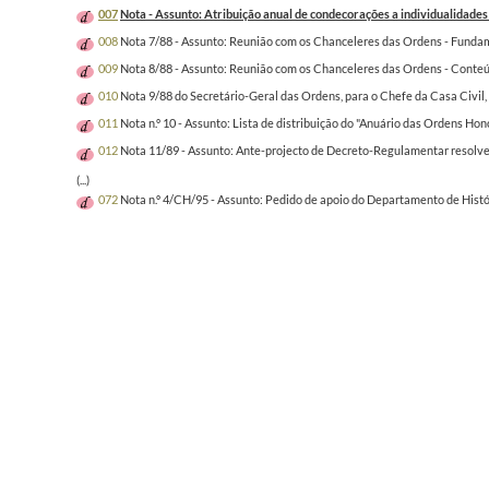
007
Nota - Assunto: Atribuição anual de condecorações a individualidades 
008
Nota 7/88 - Assunto: Reunião com os Chanceleres das Ordens - Funda
009
Nota 8/88 - Assunto: Reunião com os Chanceleres das Ordens - Conte
010
Nota 9/88 do Secretário-Geral das Ordens, para o Chefe da Casa Civil,
011
Nota n.º 10 - Assunto: Lista de distribuição do "Anuário das Ordens Ho
012
Nota 11/89 - Assunto: Ante-projecto de Decreto-Regulamentar resolvendo
(...)
072
Nota n.º 4/CH/95 - Assunto: Pedido de apoio do Departamento de Histór