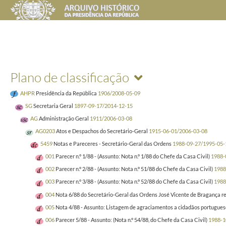
Plano de classificação
AHPR
Presidência da República
1906/2008-05-09
SG
Secretaria Geral
1897-09-17/2014-12-15
AG
Administração Geral
1911/2006-03-08
AG0203
Atos e Despachos do Secretário-Geral
1915-06-01/2006-03-08
5459
Notas e Pareceres - Secretário-Geral das Ordens
1988-09-27/1995-05-
001
Parecer n.º 1/88 - (Assunto: Nota n.º 1/88 do Chefe da Casa Civil)
1988-
002
Parecer n.º 2/88 - (Assunto: Nota n.º 51/88 do Chefe da Casa Civil)
1988
003
Parecer n.º 3/88 - (Assunto: Nota n.º 52/88 do Chefe da Casa Civil)
1988
004
Nota 6/88 do Secretário-Geral das Ordens José Vicente de Bragança re
005
Nota 4/88 - Assunto: Listagem de agraciamentos a cidadãos portugueses,
006
Parecer 5/88 - Assunto: (Nota n.º 54/88, do Chefe da Casa Civil)
1988-1