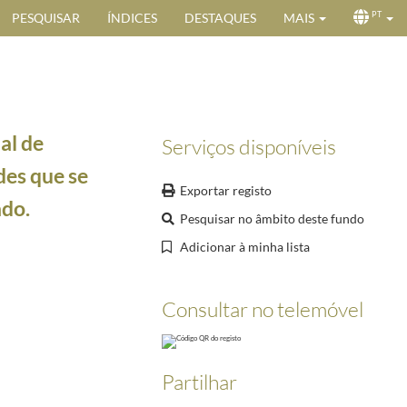
PESQUISAR
ÍNDICES
DESTAQUES
MAIS
PT
al de
Serviços disponíveis
des que se
Exportar registo
ado.
Pesquisar no âmbito deste fundo
Adicionar à minha lista
Consultar no telemóvel
etários de Estado da Presidência do Conselho de Ministros e da Cultura e na Subsecretária d
a solene e entrega das insígnias.
1988-10-12/1988-10-12
Partilhar