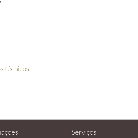
a.
os técnicos
mações
Serviços