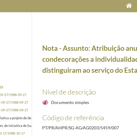
Nota - Assunto: Atribuição anu
condecorações a individualida
distinguiram ao serviço do Est
18
Nível de descrição
09-27/1988-09-27
Documento simples
-09-27/1988-09-27
-09-27/1988-09-27
Código de referência
lativa a projeto de despacho do Primeiro-Ministro [ Aníbal Cavaco Silva] delegando nos Secr
 de iniciativa de Sua Excelência o Presidente da República em que não se verificou investidur
PT/PR/AHPR/SG-AG/AG0203/5459/007
0-17/1988-10-17