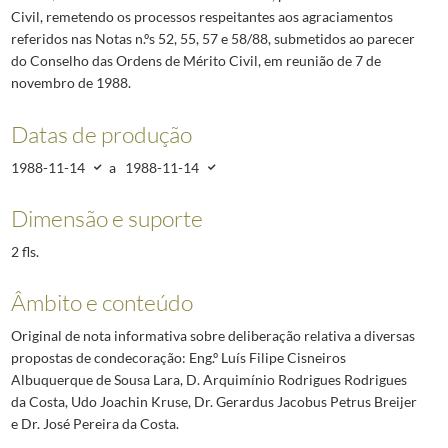
Civil, remetendo os processos respeitantes aos agraciamentos
referidos nas Notas n.ºs 52, 55, 57 e 58/88, submetidos ao parecer
do Conselho das Ordens de Mérito Civil, em reunião de 7 de
novembro de 1988.
Datas de produção
1988-11-14
a
1988-11-14
Dimensão e suporte
2 fls.
Âmbito e conteúdo
Original de nota informativa sobre deliberação relativa a diversas
propostas de condecoração: Eng.º Luís Filipe Cisneiros
Albuquerque de Sousa Lara, D. Arquimínio Rodrigues Rodrigues
da Costa, Udo Joachin Kruse, Dr. Gerardus Jacobus Petrus Breijer
e Dr. José Pereira da Costa.