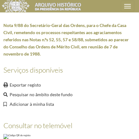
Toggle
navigation
Nota 9/88 do Secretário-Geral das Ordens, para o Chefe da Casa
Civil, remetendo os processos respeitantes aos agraciamentos
referidos nas Notas n.ºs 52, 55, 57 e 58/88, submetidos ao parecer
Plano de classificação
do Conselho das Ordens de Mérito Civil, em reunião de 7 de
novembro de 1988.
AHPR
Presidência da República
1906/2008-05-09
SG
Secretaria Geral
1897-09-17/2014-12-15
Serviços disponíveis
AG
Administração Geral
1911/2006-03-08
AG0203
Atos e Despachos do Secretário-Geral
1915-06-01/2006-03-08
Exportar registo
5459
Notas e Pareceres - Secretário-Geral das Ordens
1988-09-27/1995-05-
Pesquisar no âmbito deste fundo
001
Parecer n.º 1/88 - (Assunto: Nota n.º 1/88 do Chefe da Casa Civil)
1988-
Adicionar à minha lista
(...)
005
Nota 4/88 - Assunto: Listagem de agraciamentos a cidadãos portugueses,
006
Parecer 5/88 - Assunto: (Nota n.º 54/88, do Chefe da Casa Civil)
1988-1
Consultar no telemóvel
007
Nota - Assunto: Atribuição anual de condecorações a individualidades q
008
Nota 7/88 - Assunto: Reunião com os Chanceleres das Ordens - Funda