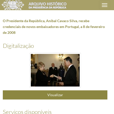
Toggle
navigation
O Presidente da República, Aníbal Cavaco Silva, recebe
credenciais de novos embaixadores em Portugal, a 8 de fevereiro
de 2008
Plano de classificação
Digitalização
AHPR
Presidência da República
1906/2008-05-09
CC
Casa Civil
1912-08-15/2016-03-09
CC0218
Reportagens fotográficas
1959/2021-05-12
000001
Fotografias de Natal do Presidente da República, Aníbal Cavaco Silva 
(...)
001979
Deslocação do Presidente da República, Jorge Sampaio, à Casa Fernando 
001980
O Presidente da República, Jorge Sampaio, visita o Museu da Presidênc
001981
Visita oficial do Presidente da República, Jorge Sampaio, ao Reino da 
Visualizar
001982
Deslocação do Presidente da República, Aníbal Cavaco Silva, à Academ
001983
Deslocação do Presidente da República, Aníbal Cavaco Silva, ao Colégi
001984
O Presidente da República, Aníbal Cavaco Silva, recebe credenciais d
Serviços disponíveis