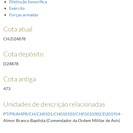
Distinção honorífica
Exército
Forças armadas
Cota atual
CH.D24878
Cota depósito
D24878
Cota antiga
473
Unidades de descrição relacionadas
PT/PR/AHPR/CH/CH0101/CH010103/CH01010302/D201954
-
Almor Branco Baptista (Comendador da Ordem Militar de Avis)