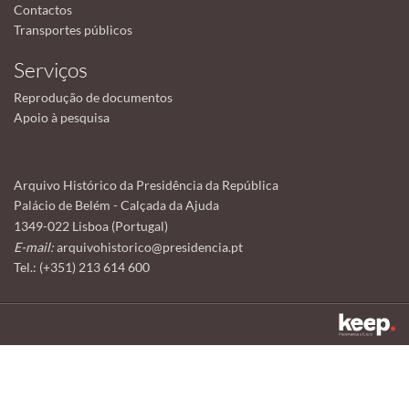
Contactos
Transportes públicos
Serviços
Reprodução de documentos
Apoio à pesquisa
Arquivo Histórico da Presidência da República
Palácio de Belém - Calçada da Ajuda
1349-022 Lisboa (Portugal)
E-mail:
arquivohistorico@presidencia.pt
Tel.: (+351) 213 614 600
Este sítio utiliza cookies para tornar a sua utilização mais agradável.
Ao continuar a utilizá-lo reconhece e aceita a nossa
política de cookies