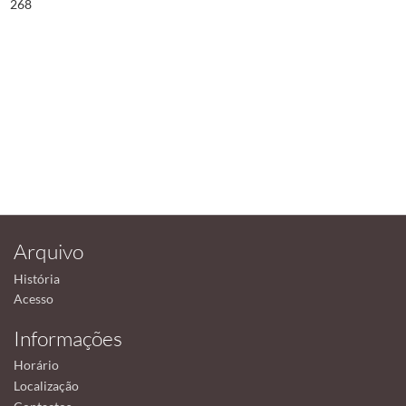
268
Arquivo
História
Acesso
Informações
Horário
Localização