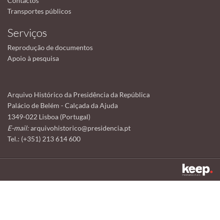
Contactos
Transportes públicos
Serviços
Reprodução de documentos
Apoio à pesquisa
Arquivo Histórico da Presidência da República
Palácio de Belém - Calçada da Ajuda
1349-022 Lisboa (Portugal)
E-mail:
arquivohistorico@presidencia.pt
Tel.: (+351) 213 614 600
Este sítio utiliza cookies para tornar a sua utilização mais agradável.
Ao continuar a utilizá-lo reconhece e aceita a nossa
política de cookies