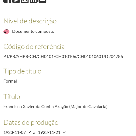
D204785
Joaquim Duarte Silva (Tenente-Coronel do Quadro Ocidental)
19
D204786
Francisco Xavier da Cunha Aragão (Major de Cavalaria)
1923-11
D204787
Abel Augusto Braceiro (1.º Sargento Artilheiro reformado)
1924-0
Nível de descrição
D204788
Aníbal Francisco Gonçalves de Azevedo (Capitão de Infantaria)
1
Documento composto
D204789
Henrique Augusto Perestrelo da Silva (Capitão de Infantaria)
192
D204790
Manuel das Neves (Cabo da Polícia Cívica de Lisboa)
1924-05-28
Código de referência
D204791
José Manuel Sarmento de Beires (Major de Aeronáutica)
1924-06
(...)
PT/PR/AHPR-CH/CH0101-CH010106/CH01010601/D204786
D211871
Corpo de Tropas Paraquedistas
1984-12-13/1985-01-03
Tipo de título
Formal
Título
Francisco Xavier da Cunha Aragão (Major de Cavalaria)
Datas de produção
1923-11-07
a
1923-11-21