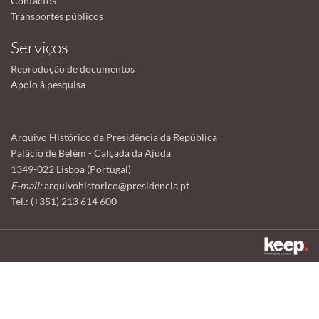
Contactos
Transportes públicos
Serviços
Reprodução de documentos
Apoio à pesquisa
Arquivo Histórico da Presidência da República
Palácio de Belém - Calçada da Ajuda
1349-022 Lisboa (Portugal)
E-mail:
arquivohistorico@presidencia.pt
Tel.: (+351) 213 614 600
Este sítio utiliza cookies para tornar a sua utilização mais agradável.
Ao continuar a utilizá-lo reconhece e aceita a nossa
política de cookies