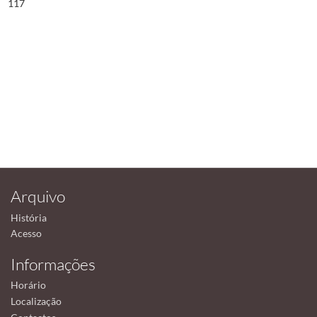
117
Arquivo
História
Acesso
Informações
Horário
Localização