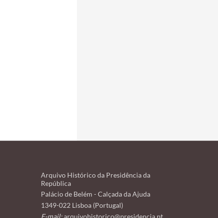
Arquivo Histórico da Presidência da
República
Palácio de Belém - Calçada da Ajuda
1349-022 Lisboa (Portugal)
E-mail:
arquivohistorico@presidencia.pt