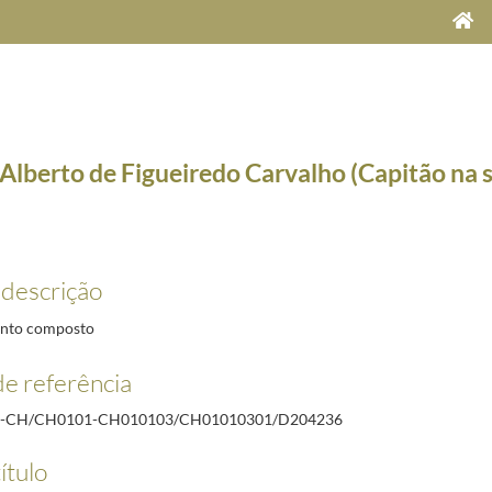
Alberto de Figueiredo Carvalho (Capitão na 
)
 descrição
nto composto
e referência
23-03-30/1944-02-03
-09-12
R-CH/CH0101-CH010103/CH01010301/D204236
scal)
1923-03-12/1923-07-24
ítulo
3-17/1923-07-24