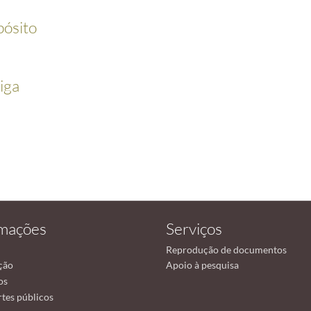
pósito
iga
rmações
Serviços
Reprodução de documentos
ção
Apoio à pesquisa
os
tes públicos