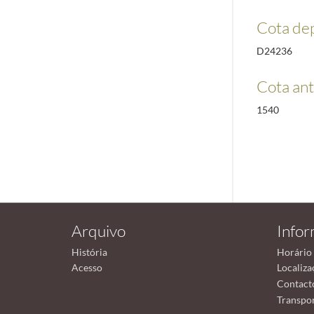
Cota de
D24236
Cota ant
1540
Arquivo
Info
História
Horário
Acesso
Localiza
Contact
Transpor