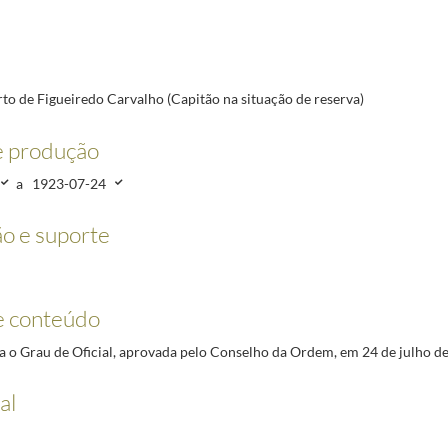
serva)
1923-02-10/1923-07-24
reserva)
1923-03-16/1923-07-24
7-24
23-07-24
to de Figueiredo Carvalho (Capitão na situação de reserva)
serva)
1923-06-09/1923-07-24
-02-24/1923-07-24
e produção
3/1923-07-24
a
1923-07-24
1-07-19
o e suporte
e conteúdo
a o Grau de Oficial, aprovada pelo Conselho da Ordem, em 24 de julho d
al