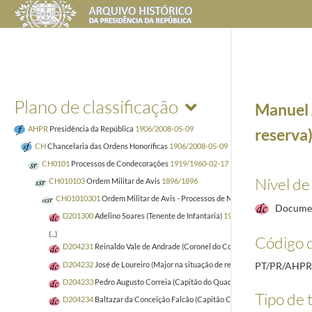
Plano de classificação
Manuel 
AHPR
Presidência da República
1906/2008-05-09
reserva
CH
Chancelaria das Ordens Honoríficas
1906/2008-05-09
CH0101
Processos de Condecorações
1919/1960-02-17
Nível de
CH010103
Ordem Militar de Avis
1896/1896
CH01010301
Ordem Militar de Avis - Processos de Nacionais
1920
Docume
D201300
Adelino Soares (Tenente de Infantaria)
1935-03-20/1938-02-23
(...)
Código d
D204231
Reinaldo Vale de Andrade (Coronel do Corpo do Estado Maior)
19
D204232
José de Loureiro (Major na situação de reserva)
1923-02-10/1940
PT/PR/AHP
D204233
Pedro Augusto Correia (Capitão do Quadro Especial da Guarda Fi
Tipo de t
D204234
Baltazar da Conceição Falcão (Capitão Chefe de Música)
1923-0