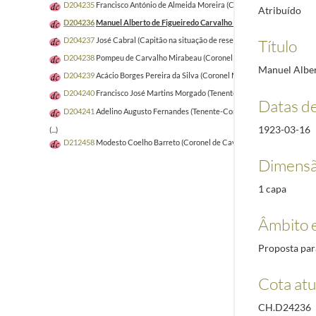
D204235
Francisco António de Almeida Moreira (Capitão na situação de re
Atribuído
D204236
Manuel Alberto de Figueiredo Carvalho (Capitão na situação de 
D204237
José Cabral (Capitão na situação de reserva)
1923-03-27/1923-0
Título
D204238
Pompeu de Carvalho Mirabeau (Coronel Médico)
1923-06-20/19
Manuel Alber
D204239
Acácio Borges Pereira da Silva (Coronel Médico no Quadro da Re
D204240
Francisco José Martins Morgado (Tenente-Coronel Médico)
1923
Datas d
D204241
Adelino Augusto Fernandes (Tenente-Coronel Médico)
1923-03-2
1923-03-16
(...)
D212458
Modesto Coelho Barreto (Coronel de Cavalaria)
1921-03-01/192
Dimensã
1 capa
Âmbito 
Proposta par
Cota atu
CH.D24236