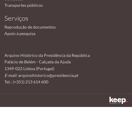
Transportes públicos
Serviços
Reprodução de documentos
Apoio à pesquisa
Arquivo Histórico da Presidência da República
Palácio de Belém - Calçada da Ajuda
1349-022 Lisboa (Portugal)
E-mail:
arquivohistorico@presidencia.pt
Tel.: (+351) 213 614 600
Este sítio utiliza cookies para tornar a sua utilização mais agradável.
Ao continuar a utilizá-lo reconhece e aceita a nossa
política de cookies