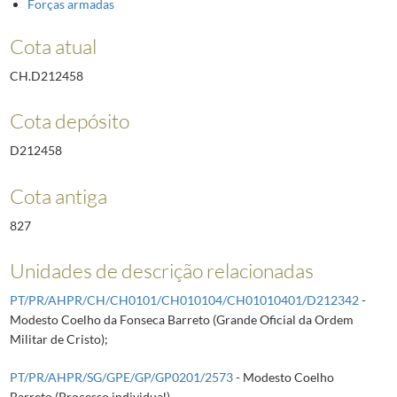
Forças armadas
Cota atual
CH.D212458
Cota depósito
D212458
Cota antiga
827
Unidades de descrição relacionadas
PT/PR/AHPR/CH/CH0101/CH010104/CH01010401/D212342
-
Modesto Coelho da Fonseca Barreto (Grande Oficial da Ordem
Militar de Cristo);
PT/PR/AHPR/SG/GPE/GP/GP0201/2573
- Modesto Coelho
Barreto (Processo individual)