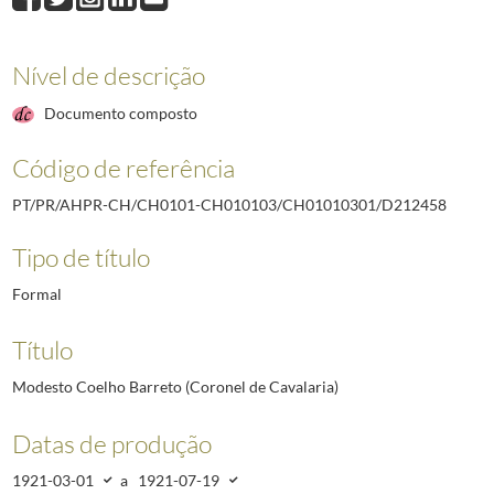
D211872
Corpo de Tropas Pára-quedistas[sic]
1993-11-29/1994-01-24
D212458
Modesto Coelho Barreto (Coronel de Cavalaria)
1921-03-01/192
Nível de descrição
Documento composto
Código de referência
PT/PR/AHPR-CH/CH0101-CH010103/CH01010301/D212458
Tipo de título
Formal
Título
Modesto Coelho Barreto (Coronel de Cavalaria)
Datas de produção
1921-03-01
a
1921-07-19