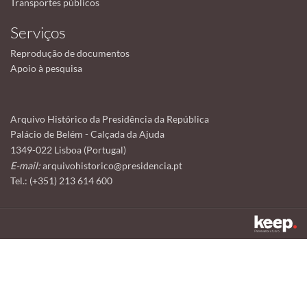
Transportes públicos
Serviços
Reprodução de documentos
Apoio à pesquisa
Arquivo Histórico da Presidência da República
Palácio de Belém - Calçada da Ajuda
1349-022 Lisboa (Portugal)
E-mail:
arquivohistorico@presidencia.pt
Tel.: (+351) 213 614 600
Este sítio utiliza cookies para tornar a sua utilização mais agradável.
Ao continuar a utilizá-lo reconhece e aceita a nossa
política de cookies
Aceitar