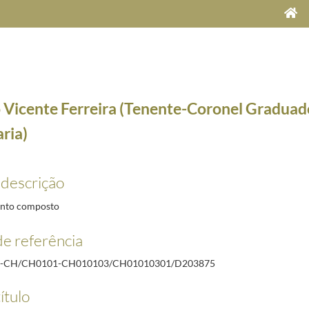
 Vicente Ferreira (Tenente-Coronel Graduad
ria)
 descrição
nto composto
e referência
-03-30/1922-07-15
-30/1922-07-15
R-CH/CH0101-CH010103/CH01010301/D203875
7-15
ítulo
-30/1922-07-15