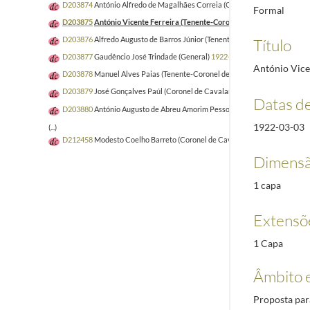
D203874
António Alfredo de Magalhães Correia (General)
1922-03-25/194
Formal
D203875
António Vicente Ferreira (Tenente-Coronel Graduado de Engenh
D203876
Alfredo Augusto de Barros Júnior (Tenente-Coronel de Artilharia 
Título
D203877
Gaudêncio José Trindade (General)
1922-03-08/1943-12-04
António Vice
D203878
Manuel Alves Paias (Tenente-Coronel de Cavalaria)
1922-03-11/
D203879
José Gonçalves Paúl (Coronel de Cavalaria)
1922-03-27/1929-01
Datas d
D203880
António Augusto de Abreu Amorim Pessoa (Tenente-Coronel de C
1922-03-03
(...)
D212458
Modesto Coelho Barreto (Coronel de Cavalaria)
1921-03-01/192
Dimensã
1 capa
Extensõ
1 Capa
Âmbito 
Proposta par