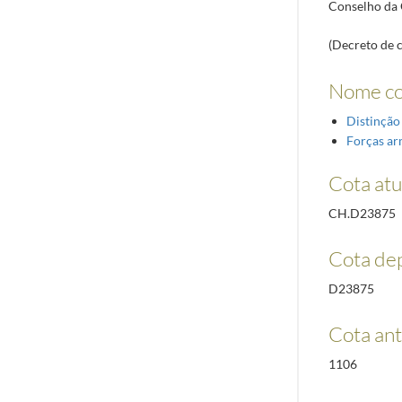
Conselho da 
(Decreto de 
Nome c
Distinção
Forças a
Cota atu
CH.D23875
Cota de
D23875
Cota ant
1106