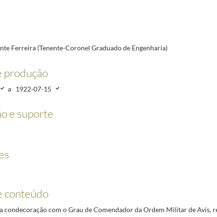
1-07-10
aria)
1922-03-03/1922-07-15
a Pé)
1922-02-18/1922-07-15
nte Ferreira (Tenente-Coronel Graduado de Engenharia)
1922-07-15
-03
e produção
avalaria)
1922-03-20/1933-01-03
a
1922-07-15
1-07-19
o e suporte
es
e conteúdo
a condecoração com o Grau de Comendador da Ordem Militar de Avis, r