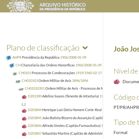
Plano de classificação
João Jos
AHPR
Presidência da República
1906/2008-05-09
CH
Chancelaria das Ordens Honoríficas
1906/2008-05-09
Nível de
CH0101
Processos de Condecorações
1919/1960-02-17
CH010103
Ordem Militar de Avis
1896/1896
Docume
CH01010301
Ordem Militar de Avis - Processos de Nacionais
1920
Código d
D201300
Adelino Soares (Tenente de Infantaria)
1935-03-20/1938-02-23
(...)
PT/PR/AHP
D203844
Henrique Luís Dória Homem Corte-Real (Major Médico)
1922-04
D203845
João Batista Bizarro da Assunção (Capitão Médico)
1922-01-30/
Tipo de t
D203846
Alfredo Simões (Capitão Farmacêutico)
1922-03-10/1922-07-15
Formal
D203847
Sebastião Martins (Capitão de Administração de Saúde das Colón