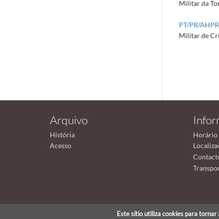
Militar da To
PT/PR/AHP
Militar de Cr
Arquivo
Info
História
Horário
Acesso
Localiza
Contact
Transpor
Este sítio utiliza cookies para torna