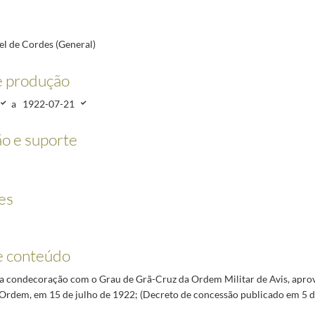
22-02-21/1922-07-17
el de Cordes (General)
1-26/1922-07-15
e produção
1922-07-15
2-07-15
a
1922-07-21
Pé)
1922-03-27/1922-07-15
o e suporte
1-07-19
es
e conteúdo
a condecoração com o Grau de Grã-Cruz da Ordem Militar de Avis, apro
Ordem, em 15 de julho de 1922; (Decreto de concessão publicado em 5 