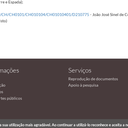
rre e Espada);
R/CH/CH0101/CH010104/CH01010401/D210775
- João José Sinel de 
isto)
rmações
Serviços
Reprodução de documentos
ção
Apoio à pesquisa
os
tes públicos
r a sua utilização mais agradável. Ao continuar a utilizá-lo reconhece e aceita a 