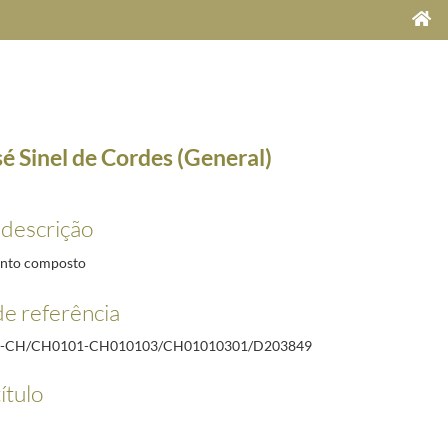
é Sinel de Cordes (General)
 descrição
nto composto
e referência
R-CH/CH0101-CH010103/CH01010301/D203849
-17/1922-07-15
1922-07-15
ítulo
ias)
1922-01-30/1922-07-15