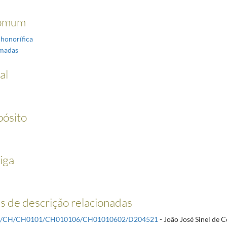
omum
 honorífica
rmadas
al
pósito
iga
 de descrição relacionadas
R/CH/CH0101/CH010106/CH01010602/D204521
- João José Sinel de 