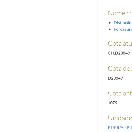
Nome c
Distinção
Forças a
Cota atu
CH.D23849
Cota de
D23849
Cota ant
1079
Unidades
PT/PR/AHP