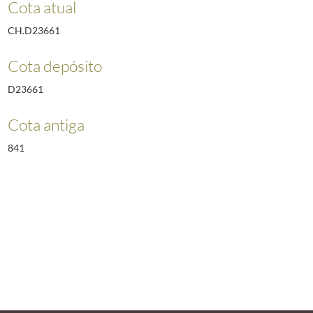
Cota atual
CH.D23661
Cota depósito
D23661
Cota antiga
841