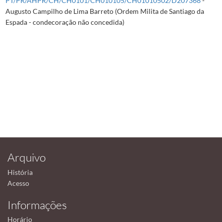
PT/PR/AHPR/CH/CH0101/CH010105/CH01010502/D207368
-
Augusto Campilho de Lima Barreto (Ordem Milita de Santiago da
Espada - condecoração não concedida)
Arquivo
História
Acesso
Informações
Horário