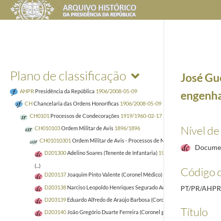
Plano de classificação
José Gu
AHPR
Presidência da República
1906/2008-05-09
engenha
CH
Chancelaria das Ordens Honoríficas
1906/2008-05-09
CH0101
Processos de Condecorações
1919/1960-02-17
Nível de
CH010103
Ordem Militar de Avis
1896/1896
CH01010301
Ordem Militar de Avis - Processos de Nacionais
1920
Docume
D201300
Adelino Soares (Tenente de Infantaria)
1935-03-20/1938-02-23
(...)
Código d
D203137
Joaquim Pinto Valente (Coronel Médico)
1920-03-23/1920-12-08
D203138
Narciso Leopoldo Henriques Segurado Achemann (Coronel de Inf
PT/PR/AHP
D203139
Eduardo Alfredo de Araújo Barbosa (Coronel graduado de Infanta
Título
D203140
João Gregório Duarte Ferreira (Coronel graduado de Cavalaria)
1