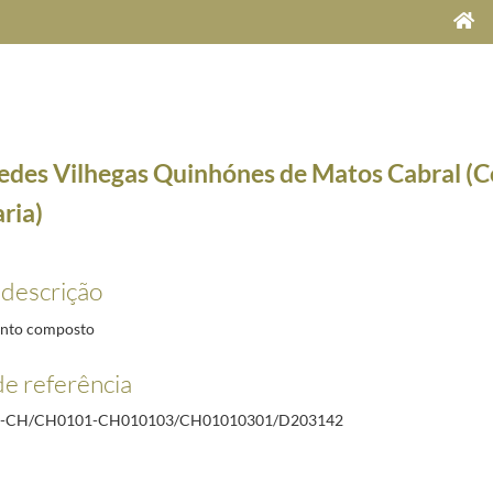
edes Vilhegas Quinhónes de Matos Cabral (C
ria)
 descrição
nto composto
e referência
antaria)
1920-05-07/1920-09-25
R-CH/CH0101-CH010103/CH01010301/D203142
ria)
1920-03-31/1920-09-16
920-05-07/1920-09-16