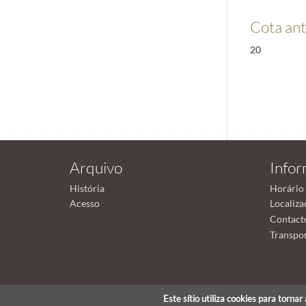
Cota ant
20
Arquivo
Info
História
Horário
Acesso
Localiza
Contact
Transpor
Este sítio utiliza cookies para torna