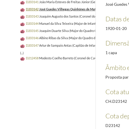
D203141
João Maria Esteves de Freitas Júnior (General graduado)
1920-05
José Guedes 
D203142
José Guedes Vilhegas Quinhónes de Matos Cabral (Coronel de e
D203143
Joaquim Augusto dos Santos (Coronel do Quadro de Macau e Tim
Datas d
D203144
Manuel da Silva Teixeira (Major de Infantaria)
1920-02-09/1920-
1920-01-20
D203145
Joaquim Duarte Silva (Major do Quadro Ocidental)
1919-12-09/1
D203146
Albino Ribas da Silva (Major do Quadro de Macau e Timor)
1920-
Dimensã
D203147
Artur de Sampaio Antas (Capitão de Infantaria)
1920-01-20/1920
1 capa
(...)
D212458
Modesto Coelho Barreto (Coronel de Cavalaria)
1921-03-01/192
Âmbito 
Proposta par
Cota atu
CH.D23142
Cota de
D23142