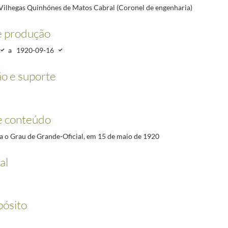
-07/1925-09-16
Vilhegas Quinhónes de Matos Cabral (Coronel de engenharia)
ngenharia)
1920-01-20/1920-09-16
or)
1920-02-09/1920-09-16
e produção
09-16
a
1920-09-16
920-09-16
02-09/1920-09-16
o e suporte
-09-16
1-07-19
e conteúdo
a o Grau de Grande-Oficial, em 15 de maio de 1920
al
pósito