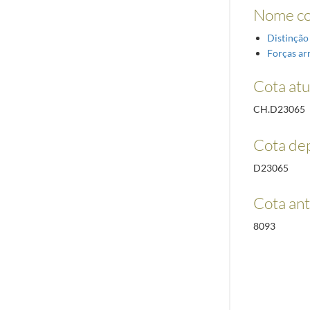
Nome c
Distinção
Forças a
Cota atu
CH.D23065
Cota de
D23065
Cota ant
8093