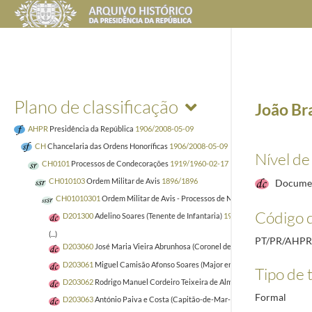
Plano de classificação
João Bra
AHPR
Presidência da República
1906/2008-05-09
CH
Chancelaria das Ordens Honoríficas
1906/2008-05-09
Nível de
CH0101
Processos de Condecorações
1919/1960-02-17
CH010103
Ordem Militar de Avis
1896/1896
Docume
CH01010301
Ordem Militar de Avis - Processos de Nacionais
1920
Código d
D201300
Adelino Soares (Tenente de Infantaria)
1935-03-20/1938-02-23
(...)
PT/PR/AHP
D203060
José Maria Vieira Abrunhosa (Coronel de Infantaria na reserva)
1
D203061
Miguel Camisão Afonso Soares (Major engenheiro eletrotécnico)
Tipo de t
D203062
Rodrigo Manuel Cordeiro Teixeira de Almeida (Major Engenheiro 
Formal
D203063
António Paiva e Costa (Capitão-de-Mar-e-Guerra e médico naval