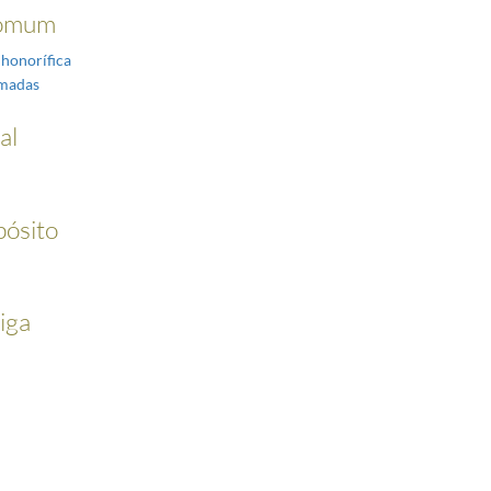
omum
 honorífica
rmadas
al
pósito
iga