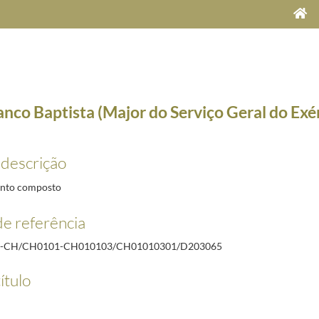
nco Baptista (Major do Serviço Geral do Exé
 descrição
nto composto
e referência
R-CH/CH0101-CH010103/CH01010301/D203065
970-03-17/1973-12-22
1970-05-16/1971-03-25
ítulo
eletrotécnico)
1970-05-31/1971-10-06
)
1970-09-09/1971-07-06