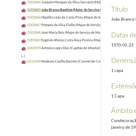
D203064
Joaquim Marques da Silva Gervásio (Major do Serviço Geral do Ex
Título
D203065
João Branco Baptista (Major do Serviço Geral do Exército)
1970-
D203066
Hipólito Leão da Costa Pires (Major do Serviço Geral do Exército)
João Branco B
D203067
Pompeu da Silva Fialho (Major do Serviço de Material)
1970-03-1
Datas d
D203068
José Maria Reis (Major do Serviço de Material)
1970-04-22/1971
D203069
Eugénio Afonso Costa Rosa Pereira (Major do Serviço de Administ
1970-05-22
D203070
António Lopes Dias (Capitão de Infantaria)
1970-07-13/1971-03-
(...)
Dimensã
D212458
Modesto Coelho Barreto (Coronel de Cavalaria)
1921-03-01/192
1 capa
Extensõ
1 Capa
Âmbito 
Condecoração
janeiro de 19