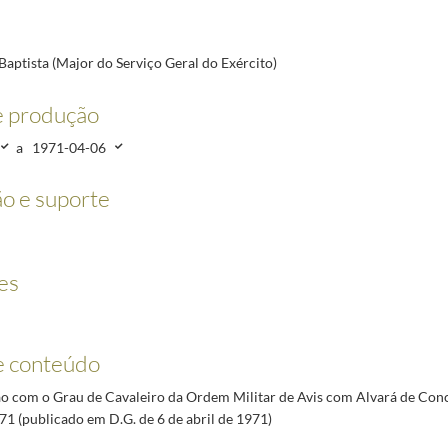
ército)
1970-03-20/1971-04-06
05-22/1971-04-06
1970-03-04/1971-04-06
aptista (Major do Serviço Geral do Exército)
1/1971-04-06
e produção
-05-17
ração Militar)
1970-07-01/1971-04-21
a
1971-04-06
18
o e suporte
1-07-19
es
e conteúdo
 com o Grau de Cavaleiro da Ordem Militar de Avis com Alvará de Conc
71 (publicado em D.G. de 6 de abril de 1971)