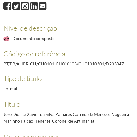
D203046
Joaquim Soares da Fonseca Rebelo (Major de Infantaria)
1969-02
D203047
José Duarte Xavier da Silva Palhares Correia de Menezes Nogue
D203048
José Maria de Oliveira Duarte (Capitão do Serviço Geral do Exérc
D203049
Leonel Martins Vicente (Major do Serviço Geral do Exército)
1969
Nível de descrição
D203050
Luís Mendes (Coronel de Artilharia na situação de reserva)
1968-
Documento composto
D203051
Fernando Paiva Vilhena de Mendonça (Capitão-Tenente)
1970-04
D203052
Virgílio António Alves Guimarães (Major de Infantaria)
1969-08-0
Código de referência
(...)
D212458
Modesto Coelho Barreto (Coronel de Cavalaria)
1921-03-01/192
PT/PR/AHPR-CH/CH0101-CH010103/CH01010301/D203047
Tipo de título
Formal
Título
José Duarte Xavier da Silva Palhares Correia de Menezes Nogueira
Marinho Falcão (Tenente-Coronel de Artilharia)
Datas de produção