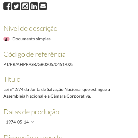
025
Lei nº 2/74 da Junta de Salvação Nacional que extingue a Assembleia Na
026
Decreto (?) regulamentar das bases gerais estabelecidas para os militares 
027
Decreto (?) do Presidente da República relativo à nomeação como Secretár
028
Lei (não numerada) da Junta de Salvação Nacional que revoga uma alínea d
Nível de descrição
029
Decreto (?) do Presidente da República relativo à nomeação dos Ministro
Documento simples
030
Lei (não numerada) da Junta de Salvação Nacional relativa a títulos de cr
(...)
Código de referência
033
Lei nº 3/74 aprovada e promulgada pela Junta de Salvação Nacional relati
PT/PR/AHPR/GB/GB0205/0451/025
Título
Lei nº 2/74 da Junta de Salvação Nacional que extingue a
Assembleia Nacional e a Câmara Corporativa.
Datas de produção
1974-05-14
Dimensão e suporte