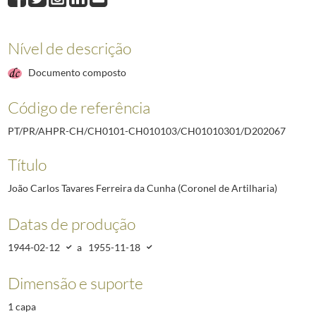
D202066
Francisco António Gonçalves Cardoso (Coronel-tirocinado Engenh
D202067
João Carlos Tavares Ferreira da Cunha (Coronel de Artilharia)
1
D202068
Amadeu de Assunção Pereira (Capitão do Extinto Quadro Auxiliar 
Nível de descrição
D202069
António Jacinto Magro (Major de Engenharia)
1944-03-23/1951-
Documento composto
D202070
Manuel Quirino Pacheco de Sousa (Coronel de Engenharia)
1944-
D202071
José Maria Sampaio Mariz (Major do Serviço de Administração Mi
Código de referência
D202072
Manuel Domingos (Coronel - tirocinado do Serviço de Administraç
(...)
PT/PR/AHPR-CH/CH0101-CH010103/CH01010301/D202067
D212458
Modesto Coelho Barreto (Coronel de Cavalaria)
1921-03-01/192
Título
João Carlos Tavares Ferreira da Cunha (Coronel de Artilharia)
Datas de produção
1944-02-12
a
1955-11-18
Dimensão e suporte
1 capa