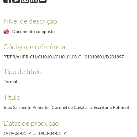
D201901
Humberto Delgado (General da Força Aérea Portuguesa)
1980-04
D201902
Júlio César de Almeida (Coronel)
1980-04-24/1981-01-05
Nível de descrição
D201903
Bernardino Machado (Presidente da República)
1980-04-24/1980
D201904
Raúl Proença (Escritor, Jornalista e Intelectual)
1980-04-24/1980
Documento composto
D201905
José Maria Norton de Matos (General e Político)
1980-04-24/198
(...)
Código de referência
D212249
Antero Consiglieri de Sá Pereira [Radiotelegrafista]
1989-06-05/
PT/PR/AHPR-CH/CH0101/CH010108-CH01010801/D201897
Tipo de título
Formal
Título
João Sarmento Pimentel (Coronel de Cavalaria, Escritor e Político)
Datas de produção
1979-06-01
a
1980-04-01