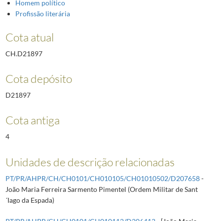
Homem político
Profissão literária
Cota atual
CH.D21897
Cota depósito
D21897
Cota antiga
4
Unidades de descrição relacionadas
PT/PR/AHPR/CH/CH0101/CH010105/CH01010502/D207658
-
João Maria Ferreira Sarmento Pimentel (Ordem Militar de Sant
´Iago da Espada)