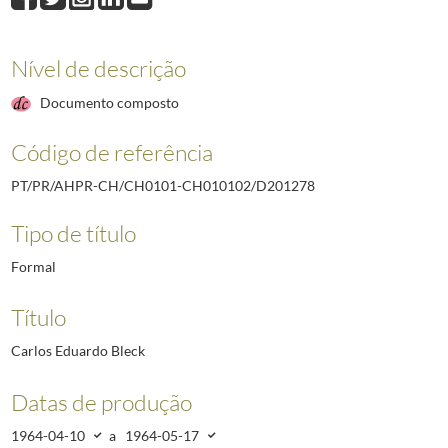
D201278
Carlos Eduardo Bleck
1964-04-10/1964-05-17
D201279
Humberto da Cruz (Major da Aeronáutica)
1964-04-10/1964-05-17
D201280
Albano Augusto de Sousa Dias (Engenheiro)
1964-06-17/1964-07-2
Nível de descrição
D201281
Joaquim N' Txitxi (Chefe de Grupo de povoaçãos do Uonde - Tári - S
Documento composto
D201282
Joaquim Ferreira da Silva (Médico, Director-Geral de Saúde e Assis
D211915
José Ibañez-Martin (Embaixador)
1961-12-26/1962-01-26
Código de referência
PT/PR/AHPR-CH/CH0101-CH010102/D201278
Tipo de título
Formal
Título
Carlos Eduardo Bleck
Datas de produção
1964-04-10
a
1964-05-17