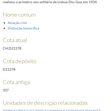
realizou o primeiro voo solitário de Lisboa-Diu-Goa, em 1934.
Nome comum
Aviação civil
Distinção honorífica
Cota atual
CH.D21278
Cota depósito
D21278
Cota antiga
337
Unidades de descrição relacionadas
PT/PR/AHPR/CH/CH0101/CH010104/CH01010401/D211077
-