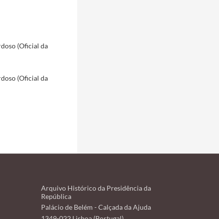
doso (Oficial da
doso (Oficial da
Arquivo Histórico da Presidência da
República
Palácio de Belém - Calçada da Ajuda
1349-022 Lisboa (Portugal)