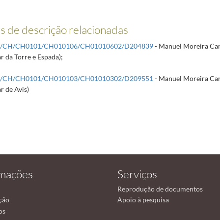
 de descrição relacionadas
R/CH/CH0101/CH010106/CH01010602/D204839
- Manuel Moreira Car
r da Torre e Espada);
R/CH/CH0101/CH010103/CH01010302/D209551
- Manuel Moreira Car
r de Avis)
rmações
Serviços
Reprodução de documentos
ção
Apoio à pesquisa
os