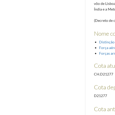
vôo de Lisboa
Índia e a Met
(Decreto de 
Nome c
Distinção
Força aér
Forças a
Cota atu
CH.D21277
Cota de
D21277
Cota ant