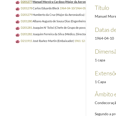
D201277
Manuel Moreira Cardoso (Major da Aeronáutica)
1964-04-10/196
Título
D201278
Carlos Eduardo Bleck
1964-04-10/1964-05-17
D201279
Humberto da Cruz (Major da Aeronáutica)
1964-04-10/1964-05-17
Manuel Morei
D201280
Albano Augusto de Sousa Dias (Engenheiro)
1964-06-17/1964-07-2
Datas d
D201281
Joaquim N' Txitxi (Chefe de Grupo de povoaçãos do Uonde - Tári - S
D201282
Joaquim Ferreira da Silva (Médico, Director-Geral de Saúde e Assis
1964-04-10
D211915
José Ibañez-Martin (Embaixador)
1961-12-26/1962-01-26
Dimensã
1 capa
Extensõ
1 Capa
Âmbito 
Condecoraçã
Segundo a pr