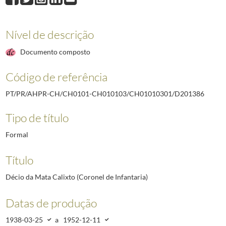
D201385
Alfredo Torres Baptista (Capitão de Infantaria)
1938-03-28/1939
D201386
Décio da Mata Calixto (Coronel de Infantaria)
1938-03-25/1952-
D201387
José Correia da Silva de Carvalho (Capitão de Infantaria)
1938-0
Nível de descrição
D201388
José Gomes Fernandes Martins (Capitão Médico)
1938-03-28/19
Documento composto
D201389
Joaquim Diogo Correia (Capitão Miliciano de Infantaria)
1938-03
D201390
Augusto César da Silva Pereira (Capitão Miliciano de Artilharia)
Código de referência
D201391
António Luís Pereira Coutinho (Capitão de Cavalaria)
1938-02-1
(...)
PT/PR/AHPR-CH/CH0101-CH010103/CH01010301/D201386
D212458
Modesto Coelho Barreto (Coronel de Cavalaria)
1921-03-01/192
Tipo de título
Formal
Título
Décio da Mata Calixto (Coronel de Infantaria)
Datas de produção
1938-03-25
a
1952-12-11