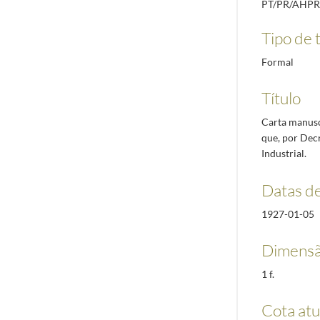
PT/PR/AHPR
Tipo de t
Formal
Título
Carta manusc
que, por Decr
Industrial.
Datas d
1927-01-05
Dimensã
1 f.
Cota atu