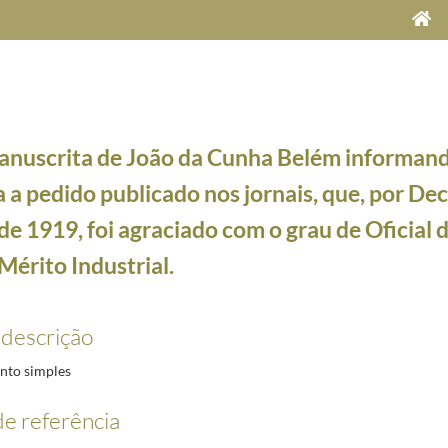
anuscrita de João da Cunha Belém informan
 a pedido publicado nos jornais, que, por De
 de 1919, foi agraciado com o grau de Oficial
 Mérito Industrial.
ido publicado nos jornais, que, por Decreto de 16 de abril de 1919, foi agraciado com o grau
 descrição
to simples
e referência