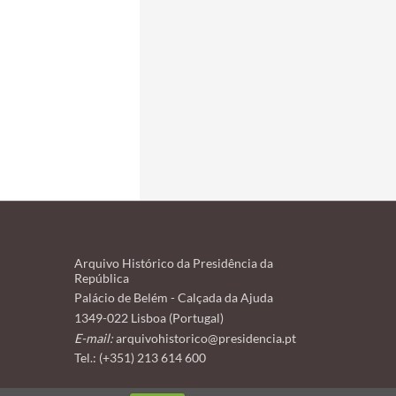
Arquivo Histórico da Presidência da
República
Palácio de Belém - Calçada da Ajuda
1349-022 Lisboa (Portugal)
E-mail:
arquivohistorico@presidencia.pt
Tel.: (+351) 213 614 600