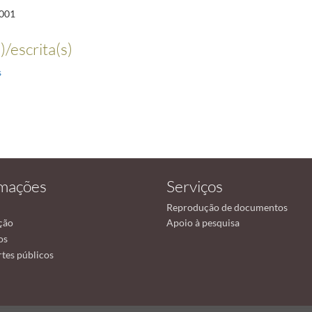
001
)/escrita(s)
s
rmações
Serviços
Reprodução de documentos
ção
Apoio à pesquisa
os
tes públicos