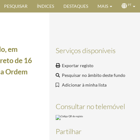
PESQUISAR
ÍNDICES
DESTAQUES
MAIS
PT
do, em
Serviços disponíveis
creto de 16
Exportar registo
 da Ordem
Pesquisar no âmbito deste fundo
Adicionar à minha lista
 de Oficial da Ordem Civil do Mérito Industrial.
1927-01-05/1927-01-05
Consultar no telemóvel
Partilhar