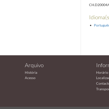
CH.D20004/
Idioma(s
Portuguê
Arquivo
Info
História
Horário
Acesso
Localiza
Contact
Transpor