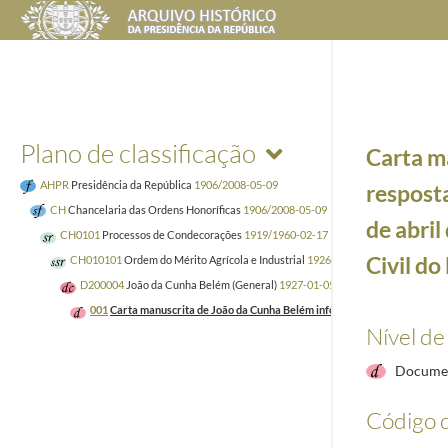
Plano de classificação
Carta m
AHPR
Presidência da República
1906/2008-05-09
resposta
CH
Chancelaria das Ordens Honoríficas
1906/2008-05-09
de abril
CH0101
Processos de Condecorações
1919/1960-02-17
Civil do
CH010101
Ordem do Mérito Agrícola e Industrial
1926/1960-02-17
D200004
João da Cunha Belém (General)
1927-01-05/1927-01-05
001
Carta manuscrita de João da Cunha Belém informando, em resposta a ped
Nível de
Documen
Código d