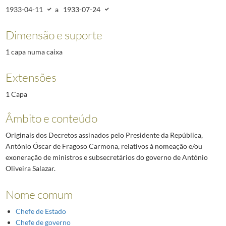
(...)
1933-04-11
a
1933-07-24
5421
Decretos do Presidente da República (2000)
2000-12-21/2000-12-22
Dimensão e suporte
1 capa numa caixa
Extensões
1 Capa
Âmbito e conteúdo
Originais dos Decretos assinados pelo Presidente da República,
António Óscar de Fragoso Carmona, relativos à nomeação e/ou
exoneração de ministros e subsecretários do governo de António
Oliveira Salazar.
Nome comum
Chefe de Estado
Chefe de governo