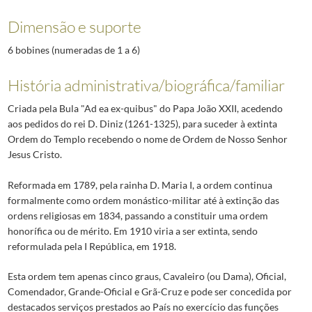
Dimensão e suporte
6 bobines (numeradas de 1 a 6)
História administrativa/biográfica/familiar
Criada pela Bula "Ad ea ex-quibus" do Papa João XXII, acedendo
aos pedidos do rei D. Diniz (1261-1325), para suceder à extinta
Ordem do Templo recebendo o nome de Ordem de Nosso Senhor
Jesus Cristo.
Reformada em 1789, pela rainha D. Maria I, a ordem continua
formalmente como ordem monástico-militar até à extinção das
ordens religiosas em 1834, passando a constituir uma ordem
honorífica ou de mérito. Em 1910 viria a ser extinta, sendo
reformulada pela I República, em 1918.
Esta ordem tem apenas cinco graus, Cavaleiro (ou Dama), Oficial,
Comendador, Grande-Oficial e Grã-Cruz e pode ser concedida por
destacados serviços prestados ao País no exercício das funções