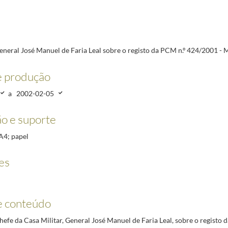
CM n.º 424/2001 - MDN
2002-01-18/2002-02-05
M n.º 413/2001 - MES
2002-01-18/2002-02-07
. n.º 65/VIII
2002-02-05/2002-02-15
M n.º 374/2001 - MDN
2002-03-14/2002-04-09
eneral José Manuel de Faria Leal sobre o registo da PCM n.º 424/2001 
M n.º 148/2002 - MES
2002-04-01/2002-04-11
M n.º 43/2002 - MDN
2002-03-25/2002-04-11
e produção
a
2002-02-05
o e suporte
 A4; papel
es
e conteúdo
efe da Casa Militar, General José Manuel de Faria Leal, sobre o registo 