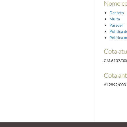
Nome c
Decreto
Multa
Parecer
Política d
Política 
Cota atu
CM.6107/00
Cota ant
AI.2892/003