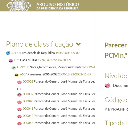
Plano de classificação
Parecer 
AHPR
Presidência da República
1906/2008-05-09
PCM n.º
CM
Casa Militar
1974-04-27/2006-01-09
CM0103
Notas, Informações, Memorandos Internos
1974-05/2005-09-26
Nível de
6107
Pareceres. 2001-2002
2000-12-22/2002-11-27
000002
Parecer do General José Manuel de Faria Leal sobre o registo da PC
Docume
(...)
000039
Parecer do General José Manuel de Faria Leal sobre o registo da PC
Código d
000040
Parecer do General José Manuel de Faria Leal sobre o Decreto da A.R. 
000041
Parecer do General José Manuel de Faria Leal sobre o registo da PC
PT/PR/AHPR
000042
Parecer do General José Manuel de Faria Leal sobre o registo da PC
Tipo de t
000043
Parecer do General José Manuel de Faria Leal sobre o registo da PC