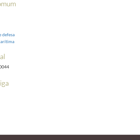
omum
e defesa
marítima
al
0044
iga