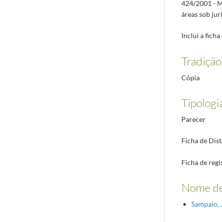
424/2001 - M
áreas sob jur
Inclui a fich
Tradiçã
Cópia
Tipologi
Parecer
Ficha de Dis
Ficha de regi
Nome de
Sampaio, 