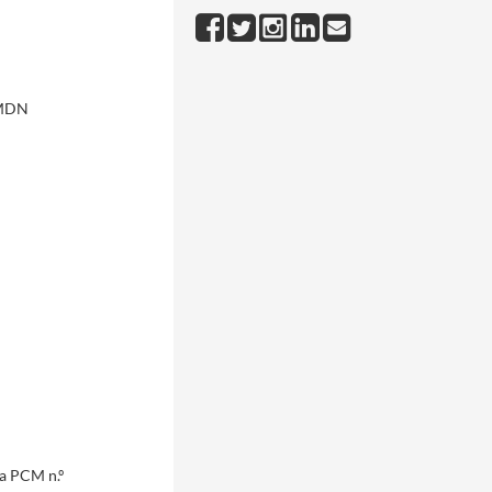
- MDN
da PCM n.º