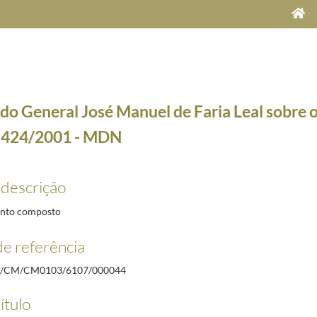
do General José Manuel de Faria Leal sobre o
 424/2001 - MDN
 descrição
M n.º 487/2000 - MDN
2000-12-28/2001-01-08
nto composto
M n.º 430/2001 - MES/ME
2001-12-17/2002-01-14
e referência
n.º 186/VIII
2002-01-15/2002-01-21
M n.º 391/2001 - MES
2002-01-18/2002-01-22
/CM/CM0103/6107/000044
M n.º 392/2001 - MES
2002-01-18/2002-01-23
ítulo
M n.º 69/2001 - MES
2002-01-18/2002-01-23