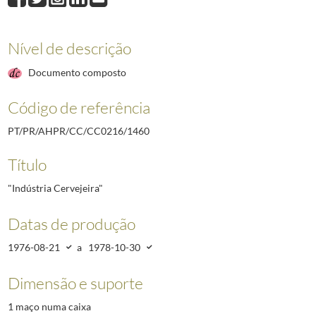
1461
Indústria da Hotelaria
1979-03-19/1979-03-19
1462
"Ajudantes de Farmácia"
1976-07-24/1977-12-13
1463
"Marinha Mercante"
1977-10-24/1978-08-23
Nível de descrição
1464
Reformados da Previdência
1976-08-03/1979-08-20
Documento composto
1465
"Corporação de Pilotos do Rio e Barra de Lisboa"
1978-06-21/1978-07-17
(...)
Código de referência
4688
Contestação aos projetos de Decreto-lei que constam do Boletim do Trabal
PT/PR/AHPR/CC/CC0216/1460
Título
"Indústria Cervejeira"
Datas de produção
1976-08-21
a
1978-10-30
Dimensão e suporte
1 maço numa caixa