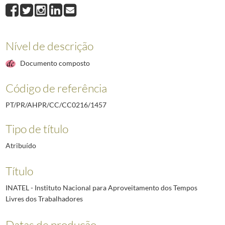
1458
"Sindicato da Construção Civil de Lisboa"
1978-05-04
1459
"Têxteis"
1977-07-12/1979-04-11
1460
"Indústria Cervejeira"
1976-08-21/1978-10-30
1461
Indústria da Hotelaria
1979-03-19/1979-03-19
Nível de descrição
1462
"Ajudantes de Farmácia"
1976-07-24/1977-12-13
Documento composto
(...)
4688
Contestação aos projetos de Decreto-lei que constam do Boletim do Trabal
Código de referência
PT/PR/AHPR/CC/CC0216/1457
Tipo de título
Atribuído
Título
INATEL - Instituto Nacional para Aproveitamento dos Tempos
Livres dos Trabalhadores
Datas de produção