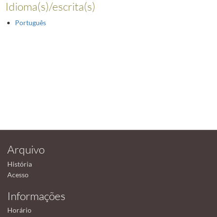
Idioma(s)/escrita(s)
Português
Arquivo
História
Acesso
Informações
Horário