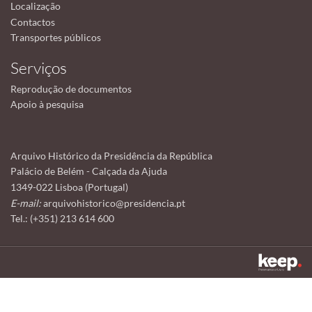
Localização
Contactos
Transportes públicos
Serviços
Reprodução de documentos
Apoio à pesquisa
Arquivo Histórico da Presidência da República
Palácio de Belém - Calçada da Ajuda
1349-022 Lisboa (Portugal)
E-mail:
arquivohistorico@presidencia.pt
Tel.: (+351) 213 614 600
Este sítio utiliza cookies para tornar a sua utilização mais agradável.
Ao continuar a utilizá-lo reconhece e aceita a nossa
política de cookies