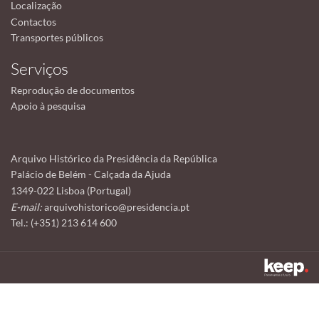
Localização
Contactos
Transportes públicos
Serviços
Reprodução de documentos
Apoio à pesquisa
Arquivo Histórico da Presidência da República
Palácio de Belém - Calçada da Ajuda
1349-022 Lisboa (Portugal)
E-mail:
arquivohistorico@presidencia.pt
Tel.: (+351) 213 614 600
Este sítio utiliza cookies para tornar a sua utilização mais agradável.
Ao continuar a utilizá-lo reconhece e aceita a nossa
política de cookies