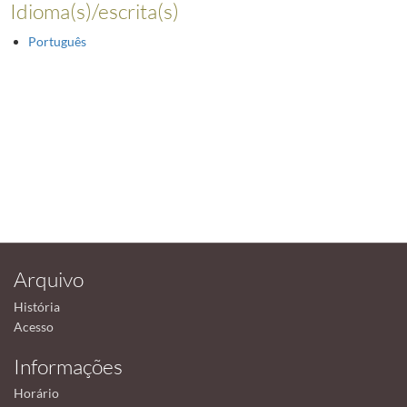
Idioma(s)/escrita(s)
Português
Arquivo
História
Acesso
Informações
Horário